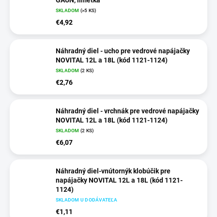
GAUN, limetka
SKLADOM
(>5 KS)
€4,92
Náhradný diel - ucho pre vedrové napájačky
NOVITAL 12L a 18L (kód 1121-1124)
SKLADOM
(2 KS)
€2,76
Náhradný diel - vrchnák pre vedrové napájačky
NOVITAL 12L a 18L (kód 1121-1124)
SKLADOM
(2 KS)
€6,07
Náhradný diel-vnútornýk klobúčik pre
napájačky NOVITAL 12L a 18L (kód 1121-
1124)
SKLADOM U DODÁVATEĽA
€1,11