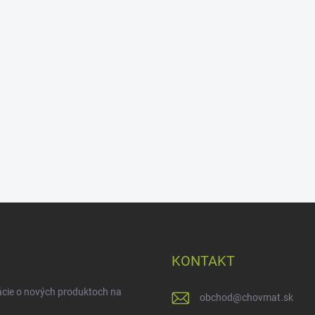
KONTAKT
ácie o nových produktoch na
obchod
@
chovmat.sk