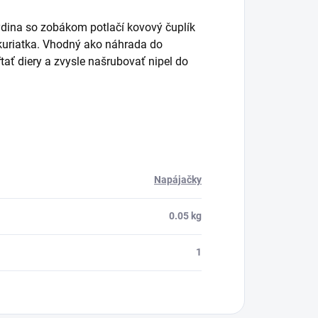
 Hydina so zobákom potlačí kovový čuplík
 kuriatka. Vhodný ako náhrada do
ať diery a zvysle našrubovať nipel do
Napájačky
0.05 kg
1