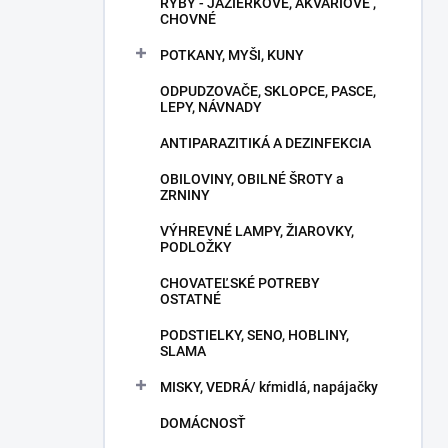
RYBY - JAZIERKOVÉ, AKVÁRIOVÉ ,
CHOVNÉ
POTKANY, MYŠI, KUNY
ODPUDZOVAČE, SKLOPCE, PASCE,
LEPY, NÁVNADY
ANTIPARAZITIKÁ A DEZINFEKCIA
OBILOVINY, OBILNÉ ŠROTY a
ZRNINY
VÝHREVNÉ LAMPY, ŽIAROVKY,
PODLOŽKY
CHOVATEĽSKÉ POTREBY
OSTATNÉ
PODSTIELKY, SENO, HOBLINY,
SLAMA
MISKY, VEDRÁ/ kŕmidlá, napájačky
DOMÁCNOSŤ