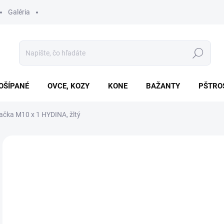
Galéria
Hľadať
OŠÍPANÉ
OVCE, KOZY
KONE
BAŽANTY
PŠTRO
ačka M10 x 1 HYDINA, žltý
Neohodnotené
Podrobnosti hodnotenia
€1
Jedn
SK
cena