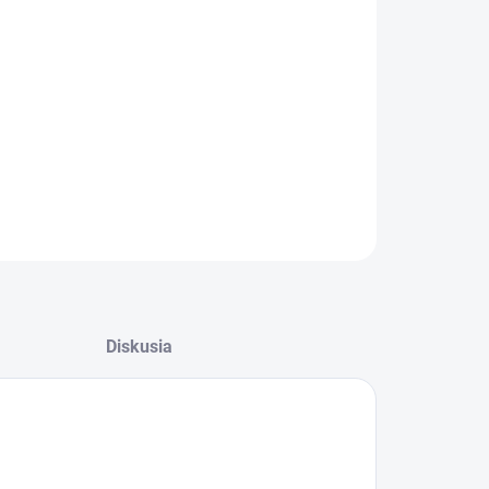
−
+
Pridať do košíka
l pre hydinu, ktorý Vám zaručí pravidelný prísun
ej vody k vašej hydine. Je vhodný aj pre malé
čatá. Jednoduchá a rýchla montáž
ILNÉ INFORMÁCIE
OPÝTAŤ SA
STRÁŽIŤ
Diskusia