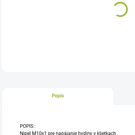
Nipe
pitn
kur
DETA
Popis
POPIS:
Nipel M10x1 pre napájanie hydiny v klietkach