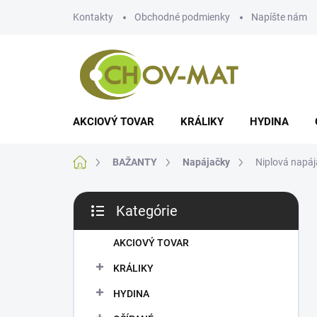
Prejsť
Kontakty
Obchodné podmienky
Napíšte nám
na
obsah
AKCIOVÝ TOVAR
KRÁLIKY
HYDINA
Domov
BAŽANTY
Napájačky
Niplová napáj
B
Kategórie
o
Preskočiť
č
kategórie
n
AKCIOVÝ TOVAR
ý
KRÁLIKY
p
a
HYDINA
n