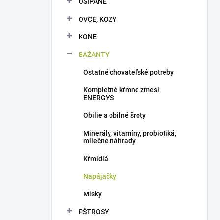
OŠÍPANÉ
e
l
OVCE, KOZY
KONE
BAŽANTY
Ostatné chovateľské potreby
Kompletné kŕmne zmesi
ENERGYS
Obilie a obilné šroty
Minerály, vitamíny, probiotiká,
mliečne náhrady
Kŕmidlá
Napájačky
Misky
PŠTROSY