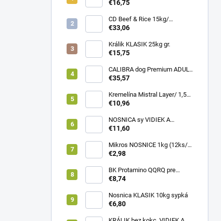
€16,75
CD Beef & Rice 15kg/
Superpremium food
€33,06
Králik KLASIK 25kg gr.
€15,75
CALIBRA dog Premium ADULT
LARGE 12kg
€35,57
Kremelína Mistral Layer/ 1,5
kg vedro
€10,96
NOSNICA sy VIDIEK A
TRADÍCIA 20kg (1paleta/
€11,60
45ks)
Mikros NOSNICE 1kg (12ks/
1kartón)
€2,98
BK Protamino QQRQ pre
nosnice 5kg SANO
€8,74
Nosnica KLASIK 10kg sypká
€6,80
KRÁLIK bez kokc. VIDIEK A