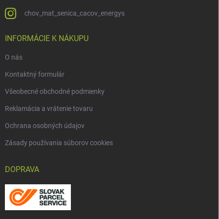
chov_mat_senica_cacov_energys
INFORMÁCIE K NÁKUPU
O nás
Kontaktný formulár
Všeobecné obchodné podmienky
Reklamácia a vrátenie tovaru
Ochrana osobných údajov
Zásady používania súborov cookies
DOPRAVA