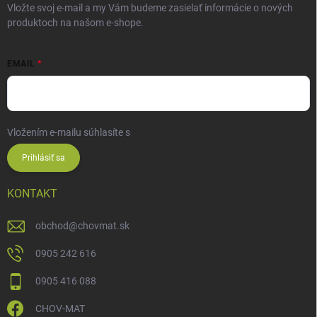
Vložte svoj e-mail a my Vám budeme zasielať informácie o nových
produktoch na našom e-shope.
EMAIL
Vložením e-mailu súhlasíte s
podmienkami ochrany osobných údajov
Prihlásiť sa
KONTAKT
obchod
@
chovmat.sk
0905 242 616
0905 416 088
CHOV-MAT