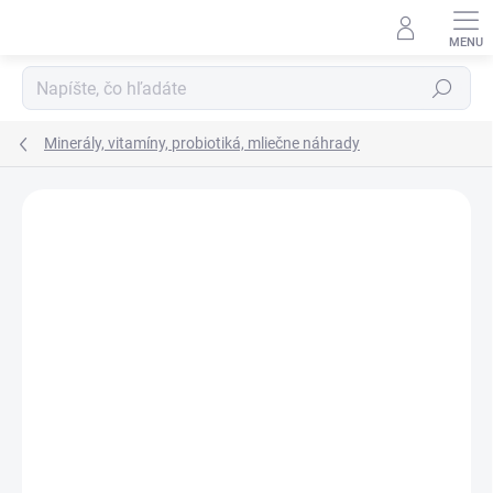
Prejsť
na
obsah
Hľadať
Minerály, vitamíny, probiotiká, mliečne náhrady
Neohodnotené
Podrobnosti hodnotenia
ZNAČKA:
MIKROP