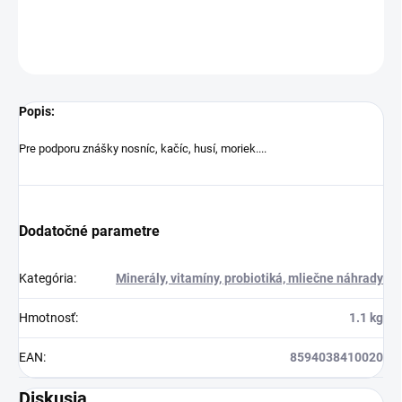
DETAILNÉ INFORMÁCIE
OPÝTAŤ SA
STRÁŽIŤ
Popis:
Pre podporu znášky nosníc, kačíc, husí, moriek....
Dodatočné parametre
Kategória
:
Minerály, vitamíny, probiotiká, mliečne náhrady
Hmotnosť
:
1.1 kg
EAN
:
8594038410020
Diskusia