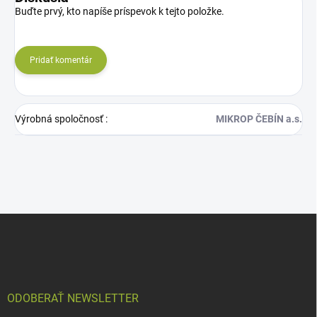
Buďte prvý, kto napíše príspevok k tejto položke.
Pridať komentár
Výrobná spoločnosť
:
MIKROP ČEBÍN a.s.
Z
á
p
ä
t
i
ODOBERAŤ NEWSLETTER
e