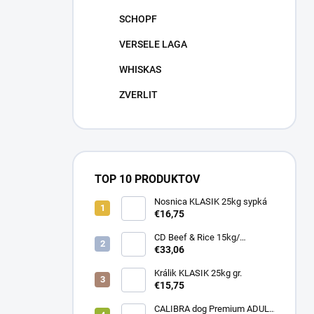
SCHOPF
VERSELE LAGA
WHISKAS
ZVERLIT
TOP 10 PRODUKTOV
Nosnica KLASIK 25kg sypká
€16,75
CD Beef & Rice 15kg/
Superpremium food
€33,06
Králik KLASIK 25kg gr.
€15,75
CALIBRA dog Premium ADULT