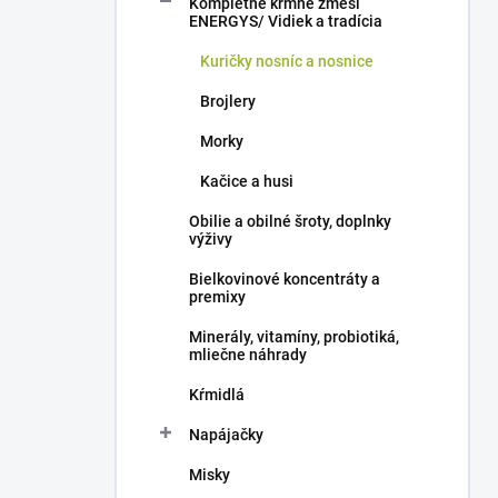
Kompletné kŕmne zmesi
e
ENERGYS/ Vidiek a tradícia
l
Kuričky nosníc a nosnice
Brojlery
Morky
Kačice a husi
Obilie a obilné šroty, doplnky
výživy
Bielkovinové koncentráty a
premixy
Minerály, vitamíny, probiotiká,
mliečne náhrady
Kŕmidlá
Napájačky
Misky