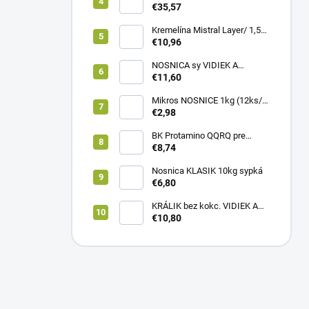
LARGE 12kg
€35,57
Kremelína Mistral Layer/ 1,5
kg vedro
€10,96
NOSNICA sy VIDIEK A
TRADÍCIA 20kg (1paleta/
€11,60
45ks)
Mikros NOSNICE 1kg (12ks/
1kartón)
€2,98
BK Protamino QQRQ pre
nosnice 5kg SANO
€8,74
Nosnica KLASIK 10kg sypká
€6,80
KRÁLIK bez kokc. VIDIEK A
TRADÍCIA 20kg (1paleta/
€10,80
51ks)