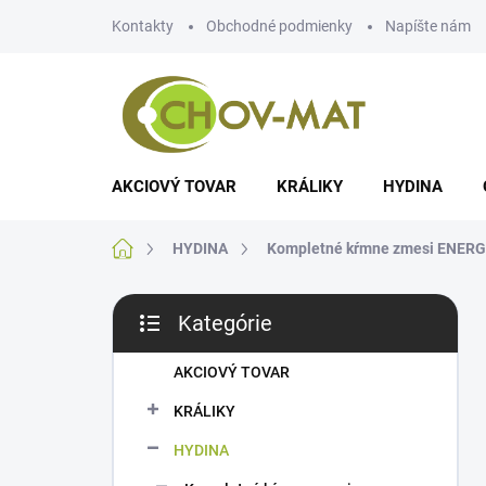
Prejsť
Kontakty
Obchodné podmienky
Napíšte nám
na
obsah
AKCIOVÝ TOVAR
KRÁLIKY
HYDINA
Domov
HYDINA
Kompletné kŕmne zmesi ENERGYS
B
Kategórie
o
Preskočiť
č
kategórie
n
AKCIOVÝ TOVAR
ý
KRÁLIKY
p
a
HYDINA
n