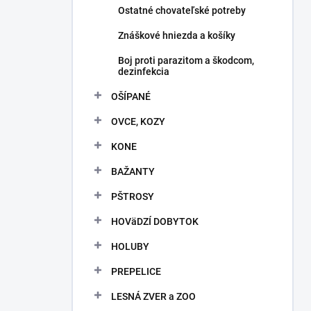
Ostatné chovateľské potreby
Znáškové hniezda a košíky
Boj proti parazitom a škodcom,
dezinfekcia
OŠÍPANÉ
OVCE, KOZY
KONE
BAŽANTY
PŠTROSY
HOVäDZÍ DOBYTOK
HOLUBY
PREPELICE
LESNÁ ZVER a ZOO