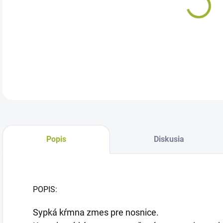
Kom
DETA
Popis
Diskusia
POPIS:
Sypká kŕmna zmes pre nosnice.