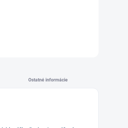
−
+
Pridať do košíka
pletná kŕmna zmes pre nosnice v znáške/ sypká.
ILNÉ INFORMÁCIE
OPÝTAŤ SA
STRÁŽIŤ
Ostatné informácie