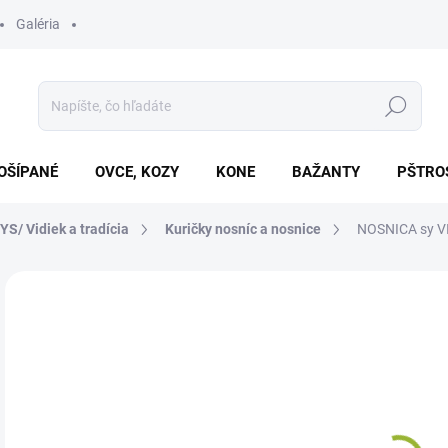
Galéria
Hľadať
OŠÍPANÉ
OVCE, KOZY
KONE
BAŽANTY
PŠTRO
/ Vidiek a tradícia
Kuričky nosníc a nosnice
NOSNICA sy VI
1 hodnotenie
Podrobnosti hodnotenia
ZNAČKA:
E
€1
Jedn
SK
cena