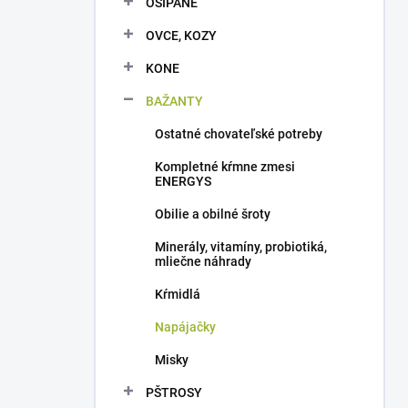
OŠÍPANÉ
e
l
OVCE, KOZY
KONE
BAŽANTY
Ostatné chovateľské potreby
Kompletné kŕmne zmesi
ENERGYS
Obilie a obilné šroty
Minerály, vitamíny, probiotiká,
mliečne náhrady
Kŕmidlá
Napájačky
Misky
PŠTROSY