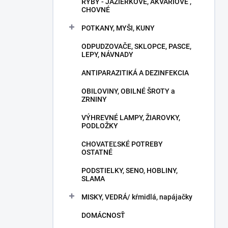
RYBY - JAZIERKOVÉ, AKVÁRIOVÉ ,
CHOVNÉ
POTKANY, MYŠI, KUNY
ODPUDZOVAČE, SKLOPCE, PASCE,
LEPY, NÁVNADY
ANTIPARAZITIKÁ A DEZINFEKCIA
OBILOVINY, OBILNÉ ŠROTY a
ZRNINY
VÝHREVNÉ LAMPY, ŽIAROVKY,
PODLOŽKY
CHOVATEĽSKÉ POTREBY
OSTATNÉ
PODSTIELKY, SENO, HOBLINY,
SLAMA
MISKY, VEDRÁ/ kŕmidlá, napájačky
DOMÁCNOSŤ