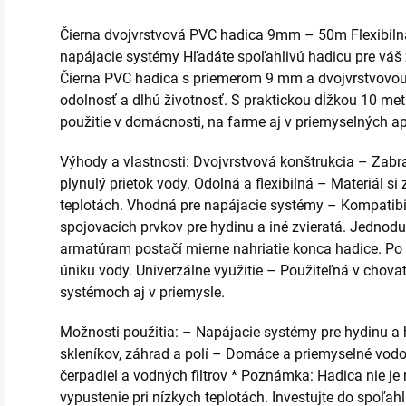
Čierna dvojvrstvová PVC hadica 9mm – 50m Flexibilná
napájacie systémy Hľadáte spoľahlivú hadicu pre váš
Čierna PVC hadica s priemerom 9 mm a dvojvrstvovou k
odolnosť a dlhú životnosť. S praktickou dĺžkou 10 metr
použitie v domácnosti, na farme aj v priemyselných ap
Výhody a vlastnosti: Dvojvrstvová konštrukcia – Zabr
plynulý prietok vody. Odolná a flexibilná – Materiál si
teplotách. Vhodná pre napájacie systémy – Kompatibi
spojovacích prvkov pre hydinu a iné zvieratá. Jednod
armatúram postačí mierne nahriatie konca hadice. Po 
úniku vody. Univerzálne využitie – Použiteľná v chova
systémoch aj v priemysle.
Možnosti použitia: – Napájacie systémy pre hydinu a
skleníkov, záhrad a polí – Domáce a priemyselné vod
čerpadiel a vodných filtrov * Poznámka: Hadica nie je
vypustenie pri nízkych teplotách. Investujte do spoľahl