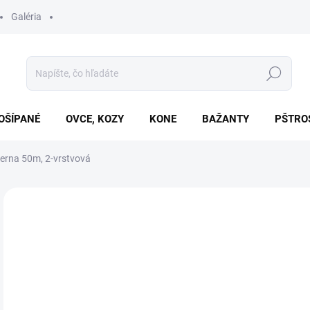
Galéria
Hľadať
OŠÍPANÉ
OVCE, KOZY
KONE
BAŽANTY
PŠTRO
erna 50m, 2-vrstvová
Neohodnotené
Podrobnosti hodnotenia
€1
Jedn
SK
cena