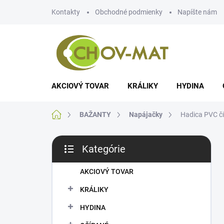
Prejsť
Kontakty
Obchodné podmienky
Napíšte nám
na
obsah
AKCIOVÝ TOVAR
KRÁLIKY
HYDINA
Domov
BAŽANTY
Napájačky
Hadica PVC či
B
Kategórie
o
Preskočiť
č
kategórie
n
AKCIOVÝ TOVAR
ý
KRÁLIKY
p
a
HYDINA
n