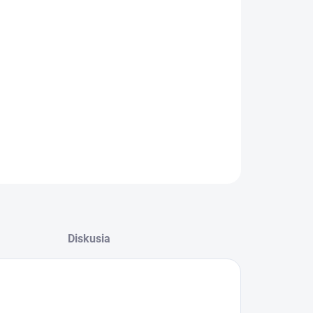
−
+
Pridať do košíka
ľahlivá hadica pre váš zavlažovací alebo napájací
tém.Čierna PVC hadica s priemerom 9 mm a
jvrstvovou konštrukciou, ktorá ponúka vysokú
ibilitu, odolnosť a dlhú životnosť.
ILNÉ INFORMÁCIE
OPÝTAŤ SA
STRÁŽIŤ
Diskusia