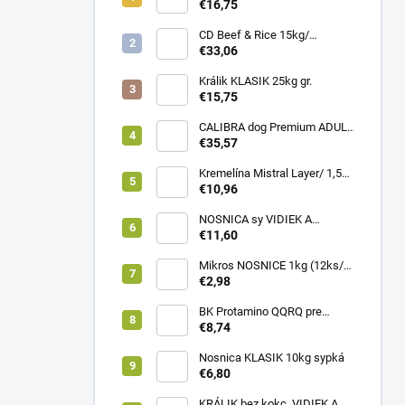
€16,75
CD Beef & Rice 15kg/
Superpremium food
€33,06
Králik KLASIK 25kg gr.
€15,75
CALIBRA dog Premium ADULT
LARGE 12kg
€35,57
Kremelína Mistral Layer/ 1,5
kg vedro
€10,96
NOSNICA sy VIDIEK A
TRADÍCIA 20kg (1paleta/
€11,60
45ks)
Mikros NOSNICE 1kg (12ks/
1kartón)
€2,98
BK Protamino QQRQ pre
nosnice 5kg SANO
€8,74
Nosnica KLASIK 10kg sypká
€6,80
KRÁLIK bez kokc. VIDIEK A