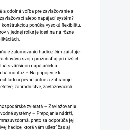
 a odolná voľba pre zavlažovanie a
 zavlažovací alebo napájací systém?
onštrukciou ponúka vysokú flexibilitu,
ov v jednej rolke je ideálna na rôzne
likáciách.
aňuje zalamovaniu hadice, čím zaisťuje
 zachováva svoju pružnosť aj pri nižších
lná s väčšinou napájačiek a
uchá montáž – Na pripojenie k
ochladení pevne priľne a zabraňuje
teľstve, záhradníctve, zavlažovacích
 hospodárske zvieratá – Zavlažovanie
ovodné systémy – Prepojenie nádrží,
 mrazuvzdorná, preto sa odporúča jej
ivej hadice, ktorá vám ušetrí čas aj