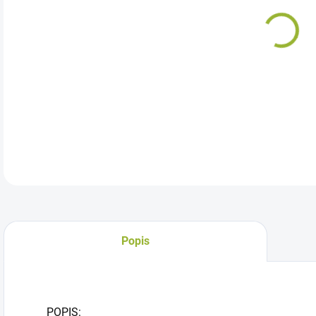
Spo
sys
dvo
flex
DETA
Popis
POPIS: