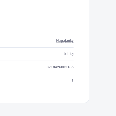
Napájačky
0.1 kg
8718426003186
1