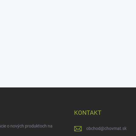
KONTAKT
ácie o nových produktoch na
obchod
@
chovmat.sk