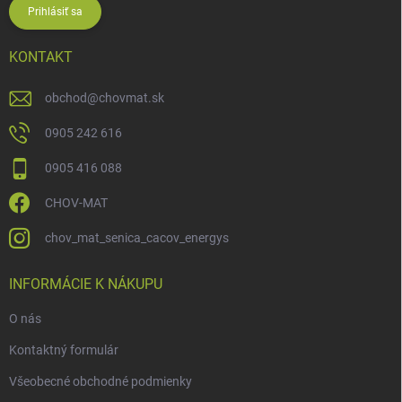
Prihlásiť sa
KONTAKT
obchod
@
chovmat.sk
0905 242 616
0905 416 088
CHOV-MAT
chov_mat_senica_cacov_energys
INFORMÁCIE K NÁKUPU
O nás
Kontaktný formulár
Všeobecné obchodné podmienky