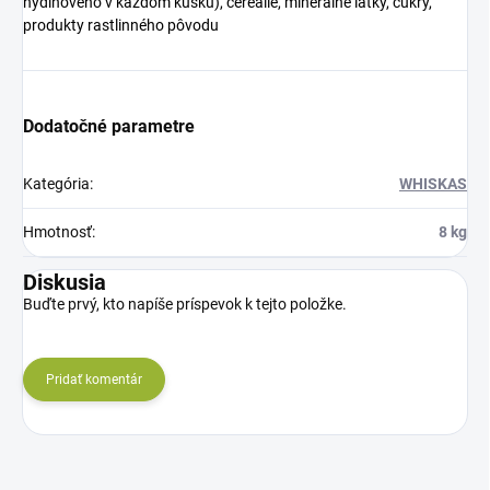
hydinového v každom kúsku), cereálie, minerálne látky, cukry,
produkty rastlinného pôvodu
Dodatočné parametre
Kategória
:
WHISKAS
Hmotnosť
:
8 kg
Diskusia
Buďte prvý, kto napíše príspevok k tejto položke.
Pridať komentár