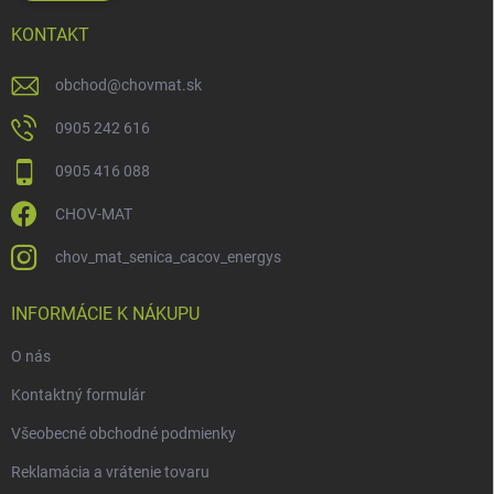
KONTAKT
obchod
@
chovmat.sk
0905 242 616
0905 416 088
CHOV-MAT
chov_mat_senica_cacov_energys
INFORMÁCIE K NÁKUPU
O nás
Kontaktný formulár
Všeobecné obchodné podmienky
Reklamácia a vrátenie tovaru