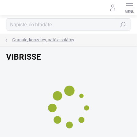
Prejsť
na
obsah
Hľadať
Granule, konzervy, paté a salámy
VIBRISSE