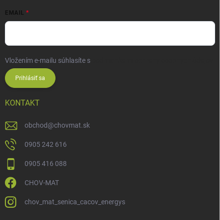
EMAIL
Vložením e-mailu súhlasíte s
podmienkami ochrany osobných údajov
Prihlásiť sa
KONTAKT
obchod
@
chovmat.sk
0905 242 616
0905 416 088
CHOV-MAT
chov_mat_senica_cacov_energys