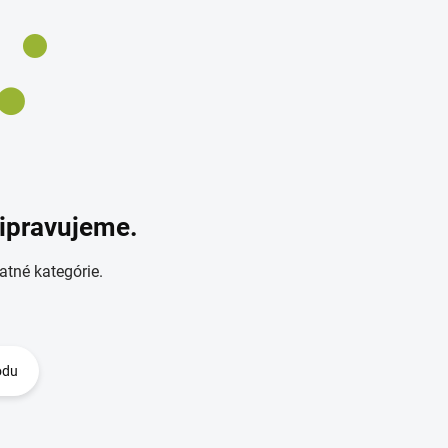
ripravujeme.
atné kategórie.
odu