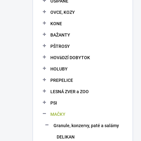
OŠÍPANÉ
e
l
OVCE, KOZY
KONE
BAŽANTY
PŠTROSY
HOVäDZÍ DOBYTOK
HOLUBY
PREPELICE
LESNÁ ZVER a ZOO
PSI
MAČKY
Granule, konzervy, paté a salámy
DELIKAN