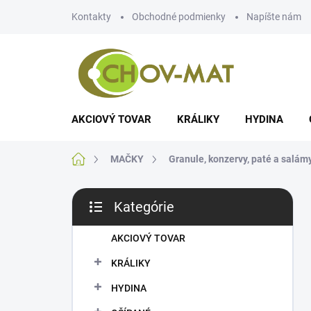
Prejsť
Kontakty
Obchodné podmienky
Napíšte nám
na
obsah
AKCIOVÝ TOVAR
KRÁLIKY
HYDINA
Domov
MAČKY
Granule, konzervy, paté a salám
B
Kategórie
o
Preskočiť
č
kategórie
n
AKCIOVÝ TOVAR
ý
KRÁLIKY
p
a
HYDINA
n