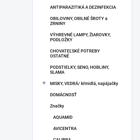
ANTIPARAZITIKÁ A DEZINFEKCIA
OBILOVINY, OBILNÉ ŠROTY a
ZRNINY
VÝHREVNÉ LAMPY, ŽIAROVKY,
PODLOŽKY
CHOVATEĽSKÉ POTREBY
OSTATNÉ
PODSTIELKY, SENO, HOBLINY,
SLAMA
MISKY, VEDRÁ/ kŕmidlá, napájačky
DOMÁCNOSŤ
Značky
AQUAMID
AVICENTRA
CALIBRA