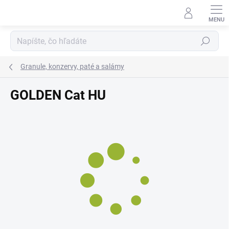
Prejsť
na
obsah
Hľadať
Granule, konzervy, paté a salámy
GOLDEN Cat HU