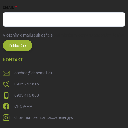
EMAIL
Vložením e-mailu súhlasíte s
podmienkami ochrany osobných údajov
Prihlásiť sa
KONTAKT
obchod
@
chovmat.sk
0905 242 616
0905 416 088
CHOV-MAT
chov_mat_senica_cacov_energys