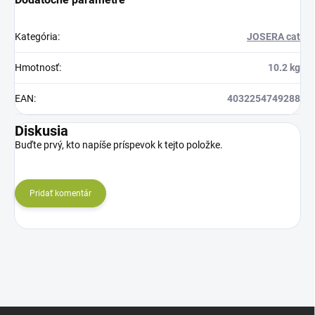
Kategória
:
JOSERA cat
Hmotnosť
:
10.2 kg
EAN
:
4032254749288
Diskusia
Buďte prvý, kto napíše príspevok k tejto položke.
Pridať komentár
Z