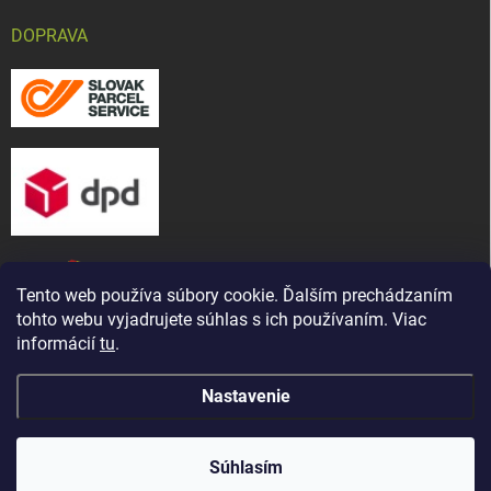
DOPRAVA
Tento web používa súbory cookie. Ďalším prechádzaním
tohto webu vyjadrujete súhlas s ich používaním. Viac
informácií
tu
.
Nastavenie
Copyright 2026
CHOV-MAT, s. r. o.
. Všetky práva vyhradené.
Upraviť
Naša predajňa bola presťahovaná ! Nájdete nás na novej
nastavenie cookies
adrese: ul. Martina Bartoňa 5421/ 7A, Senica - Čáčov
Súhlasím
(známe ako Pánska cesta)