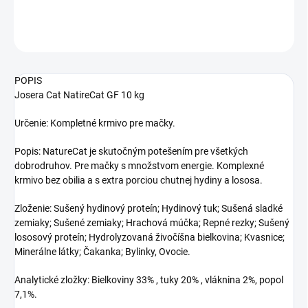
DETAILNÉ INFORMÁCIE
OPÝTAŤ SA
STRÁŽIŤ
POPIS
Josera Cat NatireCat GF 10 kg
Určenie: Kompletné krmivo pre mačky.
Popis: NatureCat je skutočným potešením pre všetkých
dobrodruhov. Pre mačky s množstvom energie. Komplexné
krmivo bez obilia a s extra porciou chutnej hydiny a lososa.
Zloženie: Sušený hydinový proteín; Hydinový tuk; Sušená sladké
zemiaky; Sušené zemiaky; Hrachová múčka; Repné rezky; Sušený
lososový proteín; Hydrolyzovaná živočíšna bielkovina; Kvasnice;
Minerálne látky; Čakanka; Bylinky, Ovocie.
Analytické zložky: Bielkoviny 33% , tuky 20% , vláknina 2%, popol
7,1%.