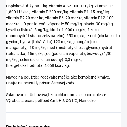
Doplnkové látky na 1 kg: vitamin A 24,000 I.U./kg vitamin D3
1,800 I.U./kg , vitamin E 220 mg/kg vitamin B1 15 mg/ kg
vitamin B2 20 mg/ kg, vitamin B6 20 mg/kg, vitamin B12 100
mcg/kg. D-pantotenát vápenatý 50 mg/kg ,niacín 90 mg/kg,
kyselina listová 5mg/kg, biotín 1, 000 mcg/kg,železo
(monohydrát síranu železnatého) 250 mg/kg, zinok (chelát zinku
glycínu, hydrát(tuhá látka) 120 mg/kg ,mangán (oxid
manganatý) 18 mg/kg meď (meďnatý chelát glycínu) hydrát
(tuhá látka) 15mg/kg, jód (jodičnan vápenatý, bezvodý) 1,90
mg/kg , selén (seleničitan sodný) 0,3 mg/kg
Energetická hodnota: 4,068 kcal/ kg.
Návod na použitie: Podávajte mačke ako kompletné krmivo.
Dbajte na neustály prísun čerstvej vody.
Skladovanie : Uchovávajte na chladnom a suchom mieste.
Výrobca: Josera petfood GmbH & CO KG, Nemecko
Dodatočné parametre