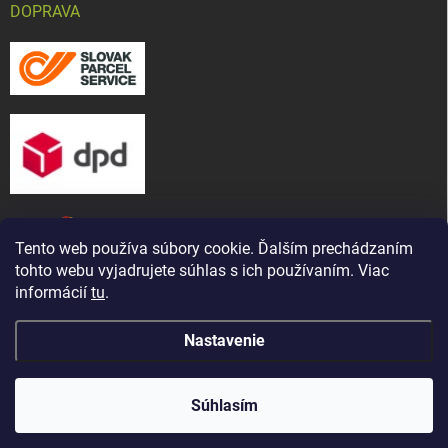
DOPRAVA
Tento web používa súbory cookie. Ďalším prechádzaním
tohto webu vyjadrujete súhlas s ich používaním. Viac
informácií
tu
.
Nastavenie
Copyright 2026
CHOV-MAT, s. r. o.
. Všetky práva vyhradené.
Upraviť
Naša predajňa bola presťahovaná ! Nájdete nás na novej
nastavenie cookies
adrese: ul. Martina Bartoňa 5421/ 7A, Senica - Čáčov
Súhlasím
(známe ako Pánska cesta)
Vytvoril Shoptet