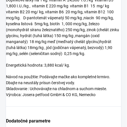
Doplnkové látky na 1 kg: vitamin A 24,000 I.U./kg vitamin D3
1,800 I.U./kg , vitamin E 220 mg/kg vitamin B1 15 mg/ kg
vitamin B2 20 mg/ kg, vitamin B6 20 mg/kg, vitamin B12 100
mcg/kg. D-pantotenát vápenatý 50 mg/kg ,niacín 90 mg/kg,
kyselina listová 5mg/kg, biotín 1, 000 mcg/kg, železo
(monohydrát síranu železnatého) 250 mg/kg, zinok (chelát zinku
glycínu, hydrát (tuhá látka) 150 mg/kg ,mangán (oxid
manganatý) 18 mg/kg meď (meďnatý chelát glycínu)hydrát
(tuhá látka) 18mg/kg , jód (jodičnan vápenatý, bezvodý) 1,90
mg/kg ,selén (seleničitan sodný) 0,25 mg/kg.
Energetická hodnota: 3,880 kcal/ kg.
Návod na použitie: Podávajte mačke ako kompletné krmivo.
Dbajte na neustály prísun čerstvej vody.
Skladovanie : Uchovávajte na chladnom a suchom mieste.
Výrobca: Josera petfood GmbH & CO KG, Nemecko
Dodatočné parametre