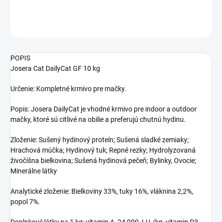
DETAILNÉ INFORMÁCIE
OPÝTAŤ SA
STRÁŽIŤ
POPIS
Josera Cat DailyCat GF 10 kg
Určenie: Kompletné krmivo pre mačky.
Popis: Josera DailyCat je vhodné krmivo pre indoor a outdoor
mačky, ktoré sú citlivé na obilie a preferujú chutnú hydinu.
Zloženie: Sušený hydinový proteín; Sušená sladké zemiaky;
Hrachová múčka; Hydinový tuk; Repné rezky; Hydrolyzovaná
živočíšna bielkovina; Sušená hydinová pečeň; Bylinky, Ovocie;
Minerálne látky
Analytické zloženie: Bielkoviny 33%, tuky 16%, vláknina 2,2%,
popol 7%.