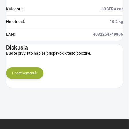
Kategória
:
JOSERA cat
Hmotnosť
:
10.2 kg
EAN
:
4032254749806
Diskusia
Buďte prvý, kto napíše príspevok k tejto položke.
Pridať komentár
Z
á