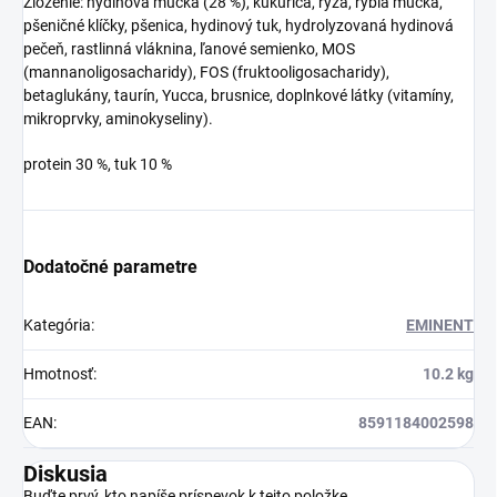
Zloženie: hydinová múčka (28 %), kukurica, ryža, rybia múčka,
pšeničné klíčky, pšenica, hydinový tuk, hydrolyzovaná hydinová
pečeň, rastlinná vláknina, ľanové semienko, MOS
(mannanoligosacharidy), FOS (fruktooligosacharidy),
betaglukány, taurín, Yucca, brusnice, doplnkové látky (vitamíny,
mikroprvky, aminokyseliny).
protein 30 %, tuk 10 %
Dodatočné parametre
Kategória
:
EMINENT
Hmotnosť
:
10.2 kg
EAN
:
8591184002598
Diskusia
Buďte prvý, kto napíše príspevok k tejto položke.