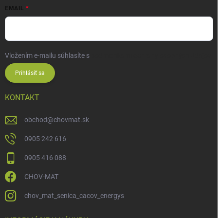
EMAIL
Vložením e-mailu súhlasíte s
podmienkami ochrany osobných údajov
Prihlásiť sa
KONTAKT
obchod
@
chovmat.sk
0905 242 616
0905 416 088
CHOV-MAT
chov_mat_senica_cacov_energys