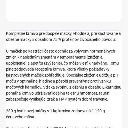
DETAILNÉ INFORMÁCIE
OPÝTAŤ SA
STRÁŽIŤ
Kompletné krmivo pre dospelé mačky, vhodné aj pre kastrované a
obézne mačky s obsahom 75 % proteínov živočíšneho pôvodu.
U mačiek po kastrácii často dochádza vplyvom hormonálnych
zmien k následným zmenám v temperamente (zníženie,
upokojenie) a apetítu (zvýšenie), čo môže viesť k nadváhe. Tomu
plne zodpovedá receptúra krmiva, ktorá všetky požiadavky
kastrovaných mačiek zohľadňuje. Špeciálne zloženie udržuje pH
moču v optimálnej hladine a pôsobí preventívne proti vzniku
močových kameňov. Vďaka svojmu zloženiu a obsahu L-karnitínu
pomáha krmivo udržiavať ideálnu telesnú hmotnosť, taurín
zabezpečuje vynikajúci zrak a FMP systém dobré trávenie.
280 g hydinovej múčky v 1 kg krmiva zodpovedá 1 120 g
čerstvého mäsa.