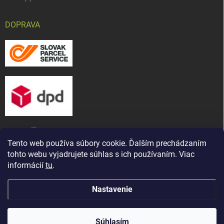
DOPRAVA
Tento web používa súbory cookie. Ďalším prechádzaním
tohto webu vyjadrujete súhlas s ich používaním. Viac
informácií
tu
.
Nastavenie
Copyright 2026
CHOV-MAT, s. r. o.
. Všetky práva vyhradené.
Upraviť
Naša predajňa bola presťahovaná ! Nájdete nás na novej
nastavenie cookies
adrese: ul. Martina Bartoňa 5421/ 7A, Senica - Čáčov
Súhlasím