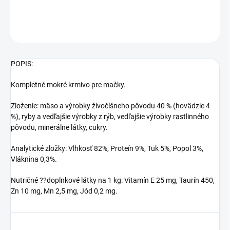
DETAILNÉ INFORMÁCIE
OPÝTAŤ SA
STRÁŽIŤ
POPIS:
Kompletné mokré krmivo pre mačky.
Zloženie: mäso a výrobky živočíšneho pôvodu 40 % (hovädzie 4
%), ryby a vedľajšie výrobky z rýb, vedľajšie výrobky rastlinného
pôvodu, minerálne látky, cukry.
Analytické zložky: Vlhkosť 82%, Proteín 9%, Tuk 5%, Popol 3%,
Vláknina 0,3%.
Nutričné ??doplnkové látky na 1 kg: Vitamín E 25 mg, Taurín 450,
Zn 10 mg, Mn 2,5 mg, Jód 0,2 mg.