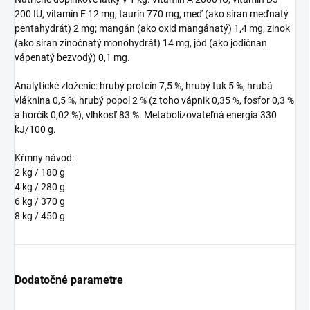
200 IU, vitamín E 12 mg, taurín 770 mg, meď (ako síran meďnatý
pentahydrát) 2 mg; mangán (ako oxid mangánatý) 1,4 mg, zinok
(ako síran zinočnatý monohydrát) 14 mg, jód (ako jodičnan
vápenatý bezvodý) 0,1 mg.
Analytické zloženie: hrubý proteín 7,5 %, hrubý tuk 5 %, hrubá
vláknina 0,5 %, hrubý popol 2 % (z toho vápnik 0,35 %, fosfor 0,3 %
a horčík 0,02 %), vlhkosť 83 %. Metabolizovateľná energia 330
kJ/100 g.
Kŕmny návod:
2 kg / 180 g
4 kg / 280 g
6 kg / 370 g
8 kg / 450 g
Dodatočné parametre