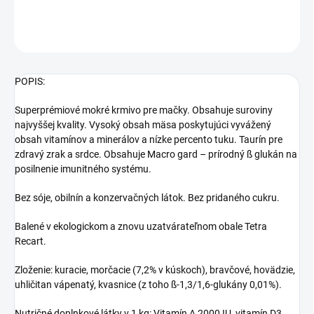
DETAILNÉ INFORMÁCIE
OPÝTAŤ SA
STRÁŽIŤ
POPIS:
Superprémiové mokré krmivo pre mačky. Obsahuje suroviny
najvyššej kvality. Vysoký obsah mäsa poskytujúci vyvážený
obsah vitamínov a minerálov a nízke percento tuku. Taurín pre
zdravý zrak a srdce. Obsahuje Macro gard – prírodný ß glukán na
posilnenie imunitného systému.
Bez sóje, obilnín a konzervačných látok. Bez pridaného cukru.
Balené v ekologickom a znovu uzatvárateľnom obale Tetra
Recart.
Zloženie: kuracie, morčacie (7,2% v kúskoch), bravčové, hovädzie,
uhličitan vápenatý, kvasnice (z toho ß-1,3/1,6-glukány 0,01%).
Nutričné doplnkové látky v 1 kg: Vitamín A 2000 IU, vitamín D3