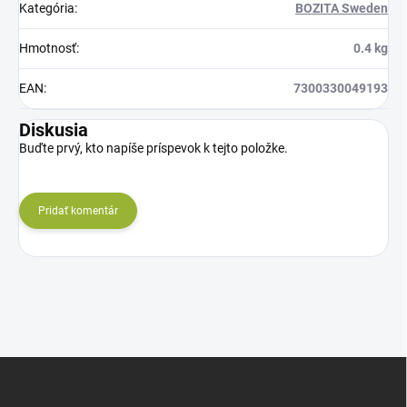
Kategória
:
BOZITA Sweden
Hmotnosť
:
0.4 kg
EAN
:
7300330049193
Diskusia
Buďte prvý, kto napíše príspevok k tejto položke.
Pridať komentár
Z
á
p