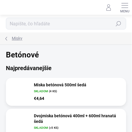
Prejsť
na
obsah
Hľadať
Misky
Betónové
Najpredávanejšie
Miska betónová 500ml šedá
SKLADOM
(4 KS)
€4,64
Dvojmiska betónová 400ml + 600ml hranatá
šedá
SKLADOM
(>5 KS)