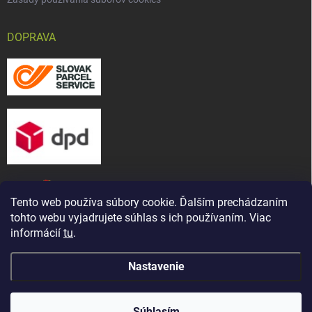
DOPRAVA
Tento web používa súbory cookie. Ďalším prechádzaním
tohto webu vyjadrujete súhlas s ich používaním. Viac
informácií
tu
.
Nastavenie
Copyright 2026
CHOV-MAT, s. r. o.
. Všetky práva vyhradené.
Upraviť
Naša predajňa bola presťahovaná ! Nájdete nás na novej
nastavenie cookies
adrese: ul. Martina Bartoňa 5421/ 7A, Senica - Čáčov
Súhlasím