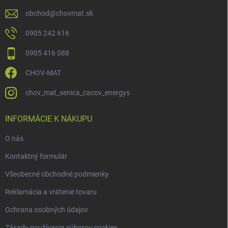
obchod
@
chovmat.sk
0905 242 616
0905 416 088
CHOV-MAT
chov_mat_senica_cacov_energys
INFORMÁCIE K NÁKUPU
O nás
Kontaktný formulár
Všeobecné obchodné podmienky
Reklamácia a vrátenie tovaru
Ochrana osobných údajov
Zásady používania súborov cookies