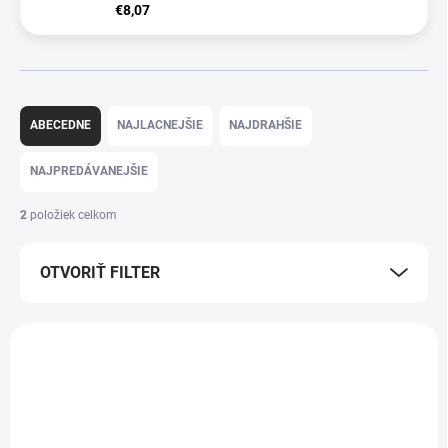
€8,07
R
a
ABECEDNE
NAJLACNEJŠIE
NAJDRAHŠIE
d
e
NAJPREDÁVANEJŠIE
n
i
2
položiek celkom
e
p
OTVORIŤ FILTER
r
o
d
V
u
ý
k
p
t
i
o
s
v
p