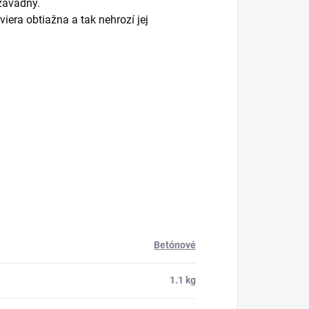
závadný.
era obtiažna a tak nehrozí jej
Betónové
1.1 kg