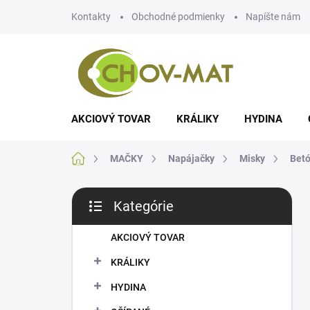
Prejsť
Kontakty
Obchodné podmienky
Napíšte nám
na
obsah
AKCIOVÝ TOVAR
KRÁLIKY
HYDINA
Domov
MAČKY
Napájačky
Misky
Bet
B
Kategórie
o
Preskočiť
č
kategórie
n
AKCIOVÝ TOVAR
ý
KRÁLIKY
p
a
HYDINA
n