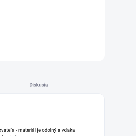
−
+
Pridať do košíka
ónová miska glazovaná
ILNÉ INFORMÁCIE
OPÝTAŤ SA
STRÁŽIŤ
Diskusia
ateľa - materiál je odolný a vďaka