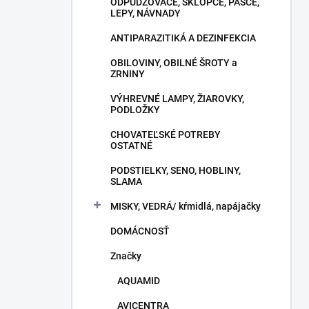
ODPUDZOVAČE, SKLOPCE, PASCE,
LEPY, NÁVNADY
ANTIPARAZITIKÁ A DEZINFEKCIA
OBILOVINY, OBILNÉ ŠROTY a
ZRNINY
VÝHREVNÉ LAMPY, ŽIAROVKY,
PODLOŽKY
CHOVATEĽSKÉ POTREBY
OSTATNÉ
PODSTIELKY, SENO, HOBLINY,
SLAMA
MISKY, VEDRÁ/ kŕmidlá, napájačky
DOMÁCNOSŤ
Značky
AQUAMID
AVICENTRA