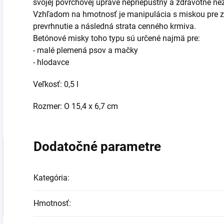
svojej povrchovej úprave nepriepustný a zdravotne ne
Vzhľadom na hmotnosť je manipulácia s miskou pre zvi
prevrhnutie a následná strata cenného krmiva.
Betónové misky toho typu sú určené najmä pre:
- malé plemená psov a mačky
- hlodavce
Veľkosť: 0,5 l
Rozmer: O 15,4 x 6,7 cm
Dodatočné parametre
Kategória
:
Hmotnosť
: