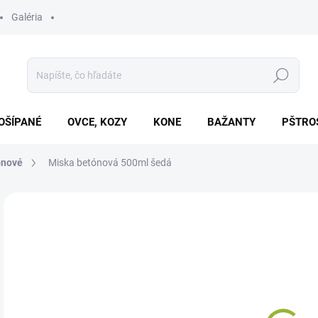
Galéria
Hľadať
OŠÍPANÉ
OVCE, KOZY
KONE
BAŽANTY
PŠTRO
ónové
Miska betónová 500ml šedá
Neohodnotené
Podrobnosti hodnotenia
€4
Jedn
SK
cena