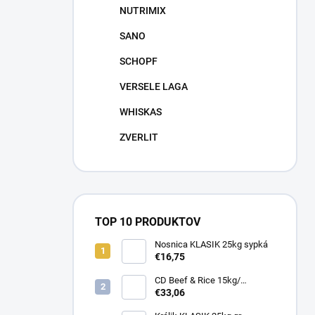
NUTRIMIX
SANO
SCHOPF
VERSELE LAGA
WHISKAS
ZVERLIT
TOP 10 PRODUKTOV
Nosnica KLASIK 25kg sypká
€16,75
CD Beef & Rice 15kg/
Superpremium food
€33,06