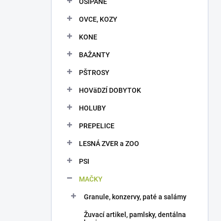
OŠÍPANÉ
e
l
OVCE, KOZY
KONE
BAŽANTY
PŠTROSY
HOVäDZÍ DOBYTOK
HOLUBY
PREPELICE
LESNÁ ZVER a ZOO
PSI
MAČKY
Granule, konzervy, paté a salámy
Žuvací artikel, pamlsky, dentálna