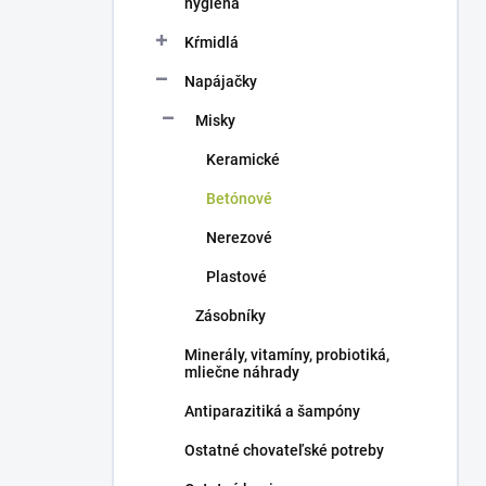
hygiena
Kŕmidlá
Napájačky
Misky
Keramické
Betónové
Nerezové
Plastové
Zásobníky
Minerály, vitamíny, probiotiká,
mliečne náhrady
Antiparazitiká a šampóny
Ostatné chovateľské potreby