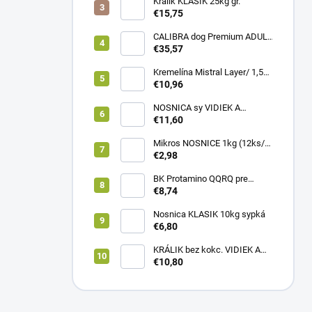
Králik KLASIK 25kg gr.
€15,75
CALIBRA dog Premium ADULT
LARGE 12kg
€35,57
Kremelína Mistral Layer/ 1,5
kg vedro
€10,96
NOSNICA sy VIDIEK A
TRADÍCIA 20kg (1paleta/
€11,60
45ks)
Mikros NOSNICE 1kg (12ks/
1kartón)
€2,98
BK Protamino QQRQ pre
nosnice 5kg SANO
€8,74
Nosnica KLASIK 10kg sypká
€6,80
KRÁLIK bez kokc. VIDIEK A
TRADÍCIA 20kg (1paleta/
€10,80
51ks)