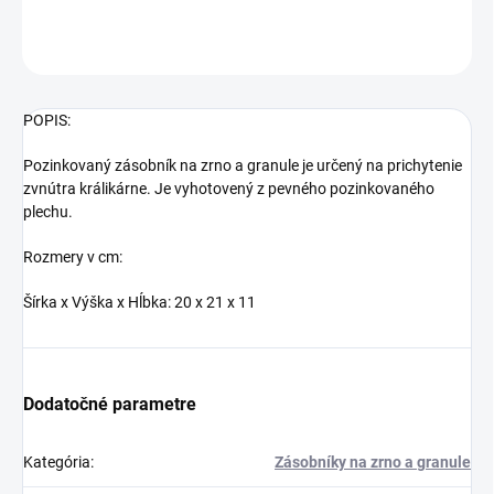
OPÝTAŤ SA
STRÁŽIŤ
POPIS:
Pozinkovaný zásobník na zrno a granule je určený na prichytenie
zvnútra králikárne. Je vyhotovený z pevného pozinkovaného
plechu.
Rozmery v cm:
Šírka x Výška x Hĺbka: 20 x 21 x 11
Dodatočné parametre
Kategória
:
Zásobníky na zrno a granule