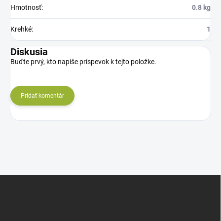
Hmotnosť
:
0.8 kg
Krehké
:
1
Diskusia
Buďte prvý, kto napíše príspevok k tejto položke.
Pridať komentár
Z
á
p
ä