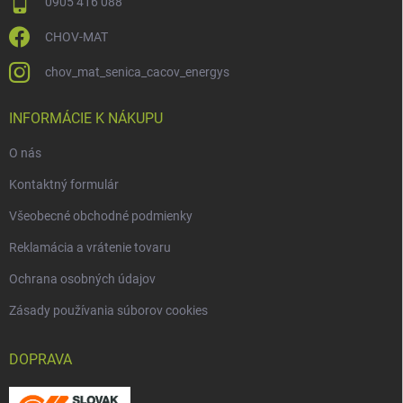
0905 416 088
CHOV-MAT
chov_mat_senica_cacov_energys
INFORMÁCIE K NÁKUPU
O nás
Kontaktný formulár
Všeobecné obchodné podmienky
Reklamácia a vrátenie tovaru
Ochrana osobných údajov
Zásady používania súborov cookies
DOPRAVA