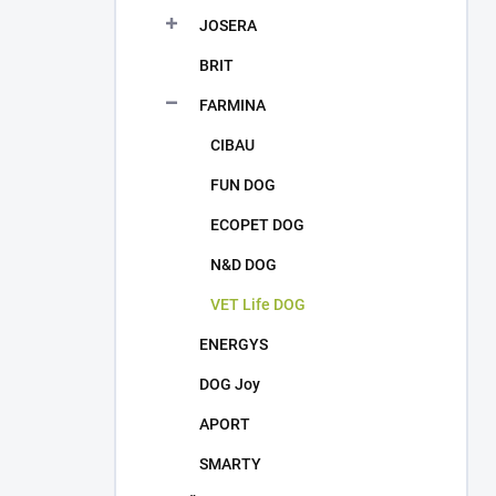
JOSERA
BRIT
FARMINA
CIBAU
FUN DOG
ECOPET DOG
N&D DOG
VET Life DOG
ENERGYS
DOG Joy
APORT
SMARTY