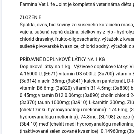
Farmina Vet Life Joint je kompletná veterinárna diéta
ZLOŽENIE
Špalda, ovos, bielkoviny zo sušeného kuracieho mäsa,
vajcia, sušená repná dužina, bielkoviny z rýb - hydroly
chlorid draselný, frukto-oligosacharidy, výťažok z kva
sušené pivovarské kvasnice, chlorid sodný, výťažok z a
PRÍDAVNÉ DOPLNKOVÉ LÁTKY NA 1 KG
Doplnkové látky na 1 kg - Výživové doplnkové látky: V
A 15000IU; (E671) vitamín D3 600IU; (3a700) vitamín
(3a314) niacín 38mg; (3a841) kalcium pantotenát, D-
vitamín B6 6mg; (3a820) vitamín B1 4.5mg; (3a880) bi
0.45mg; vitamín B12 0.06mg; (3a890) cholín chlorid 
(3a370) taurín 1000mg; (3a910) L-karnitín 300mg. Zlú
(chelát zinku hydroxyanalógu metionínu): 174.6mg; 
hydroxyanalógu metionínu): 74.8mg; (3b108) železo (c
(3b4.10) meď (chelát medi hydroxyanalógu metionínu)
(inaktivované selenizované kvasnice): 0.14960mg; (3b