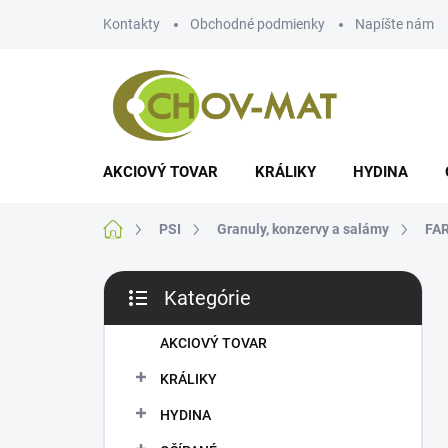
Prejsť
Kontakty
Obchodné podmienky
Napíšte nám
na
obsah
AKCIOVÝ TOVAR
KRÁLIKY
HYDINA
Domov
PSI
Granuly, konzervy a salámy
FA
B
Kategórie
o
Preskočiť
č
kategórie
n
AKCIOVÝ TOVAR
ý
KRÁLIKY
p
a
HYDINA
n