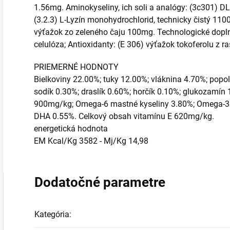
1.56mg. Aminokyseliny, ich soli a analógy: (3c301) DL
(3.2.3) L-Lyzín monohydrochlorid, technicky čistý 110
výťažok zo zeleného čaju 100mg. Technologické doplnk
celulóza; Antioxidanty: (E 306) výťažok tokoferolu z r
PRIEMERNÉ HODNOTY
Bielkoviny 22.00%; tuky 12.00%; vláknina 4.70%; popol
sodík 0.30%; draslík 0.60%; horčík 0.10%; glukozamín
900mg/kg; Omega-6 mastné kyseliny 3.80%; Omega-3 
DHA 0.55%. Celkový obsah vitamínu E 620mg/kg.
energetická hodnota
EM Kcal/Kg 3582 - Mj/Kg 14,98
Dodatočné parametre
Kategória
: