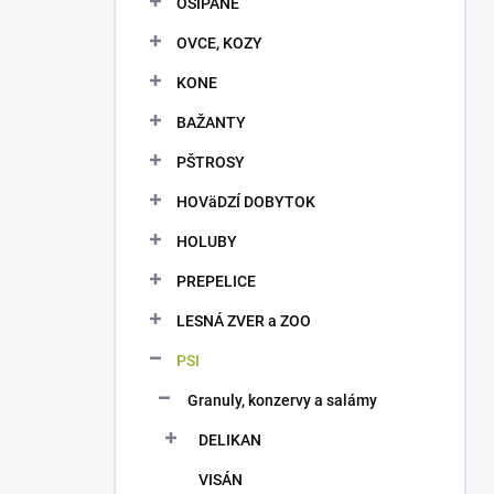
OŠÍPANÉ
e
l
OVCE, KOZY
KONE
BAŽANTY
PŠTROSY
HOVäDZÍ DOBYTOK
HOLUBY
PREPELICE
LESNÁ ZVER a ZOO
PSI
Granuly, konzervy a salámy
DELIKAN
VISÁN