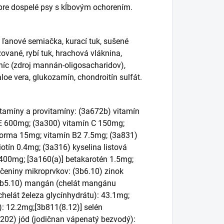
 pre dospelé psy s kĺbovým ochorením.
 ľanové semiačka, kurací tuk, sušené
zované, rybí tuk, hrachová vláknina,
sníc (zdroj mannán-oligosacharidov),
loe vera, glukozamín, chondroitín sulfát.
itamíny a provitamíny: (3a672b) vitamín
 E 600mg; (3a300) vitamín C 150mg;
forma 15mg; vitamín B2 7.5mg; (3a831)
otín 0.4mg; (3a316) kyselina listová
2400mg; [3a160(a)] betakarotén 1.5mg;
čeniny mikroprvkov: (3b6.10) zinok
(3b5.10) mangán (chelát mangánu
helát železa glycínhydrátu): 43.1mg;
: 12.2mg;[3b811(8.12)] selén
202) jód (jodičnan vápenatý bezvodý):