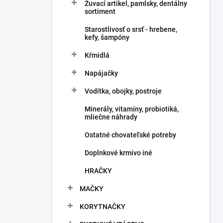
Žuvací artikel, pamlsky, dentálny
sortiment
Starostlivosť o srsť - hrebene,
kefy, šampóny
Kŕmidlá
Napájačky
Vodítka, obojky, postroje
Minerály, vitamíny, probiotiká,
mliečne náhrady
Ostatné chovateľské potreby
Doplnkové krmivo iné
HRAČKY
MAČKY
KORYTNAČKY