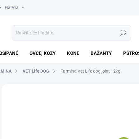
Galéria
Hľadať
OŠÍPANÉ
OVCE, KOZY
KONE
BAŽANTY
PŠTRO
RMINA
VET Life DOG
Farmina Vet Life dog joint 12kg
Neohodnotené
Podrobnosti hodnotenia
ZNAČKA
€8
Jedn
SK
cena