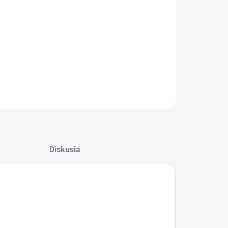
−
+
Pridať do košíka
pletná veterinárna diéta pre dospelé psy s kĺbovým
orením s kuracím mäsom a špaldou
ILNÉ INFORMÁCIE
OPÝTAŤ SA
STRÁŽIŤ
Diskusia