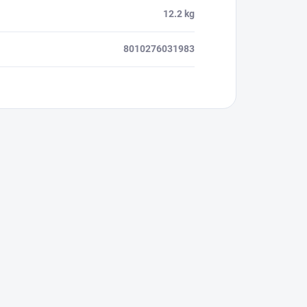
12.2 kg
8010276031983