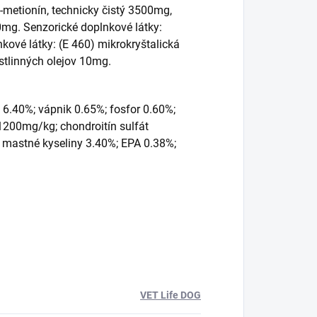
-metionín, technicky čistý 3500mg,
0mg. Senzorické doplnkové látky:
ové látky: (E 460) mikrokryštalická
astlinných olejov 10mg.
 6.40%; vápnik 0.65%; fosfor 0.60%;
 1200mg/kg; chondroitín sulfát
mastné kyseliny 3.40%; EPA 0.38%;
VET Life DOG