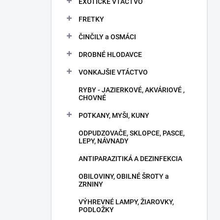
EXOTICKÉ VTÁCTVO
FRETKY
ČINČILY a OSMÁCI
DROBNÉ HLODAVCE
VONKAJŠIE VTÁCTVO
RYBY - JAZIERKOVÉ, AKVÁRIOVÉ ,
CHOVNÉ
POTKANY, MYŠI, KUNY
ODPUDZOVAČE, SKLOPCE, PASCE,
LEPY, NÁVNADY
ANTIPARAZITIKÁ A DEZINFEKCIA
OBILOVINY, OBILNÉ ŠROTY a
ZRNINY
VÝHREVNÉ LAMPY, ŽIAROVKY,
PODLOŽKY