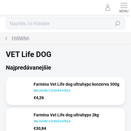
Prejsť
na
obsah
Hľadať
FARMINA
VET Life DOG
Najpredávanejšie
Farmina Vet Life dog ultrahypo konzerva 300g
SKLADOM U DODÁVATEĽA
€4,26
Farmina Vet Life dog ultrahypo 2kg
SKLADOM U DODÁVATEĽA
€30,84