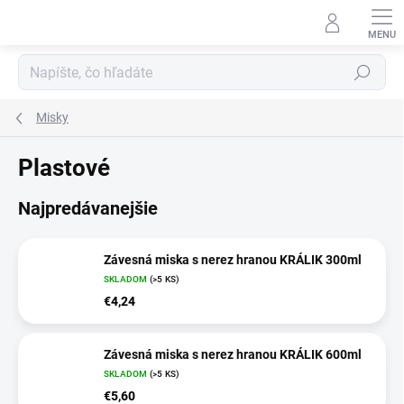
Prejsť
na
obsah
Hľadať
Misky
Plastové
Najpredávanejšie
Závesná miska s nerez hranou KRÁLIK 300ml
SKLADOM
(>5 KS)
€4,24
Závesná miska s nerez hranou KRÁLIK 600ml
SKLADOM
(>5 KS)
€5,60