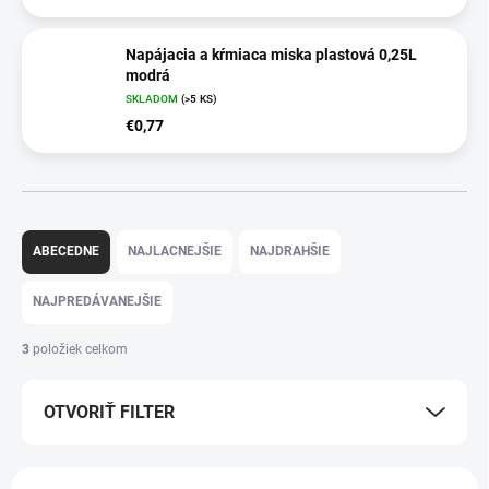
Napájacia a kŕmiaca miska plastová 0,25L
modrá
SKLADOM
(>5 KS)
€0,77
R
a
ABECEDNE
NAJLACNEJŠIE
NAJDRAHŠIE
d
e
NAJPREDÁVANEJŠIE
n
i
3
položiek celkom
e
p
OTVORIŤ FILTER
r
o
d
V
u