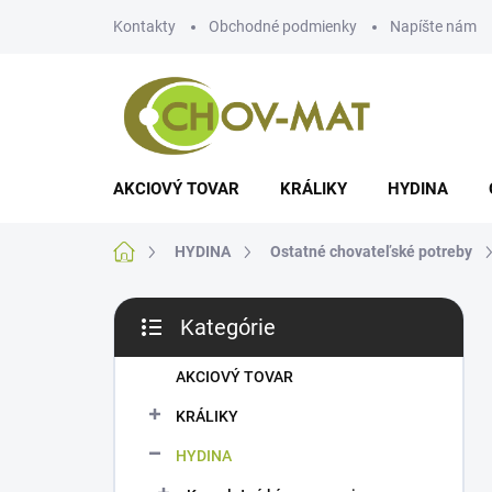
Prejsť
Kontakty
Obchodné podmienky
Napíšte nám
na
obsah
AKCIOVÝ TOVAR
KRÁLIKY
HYDINA
Domov
HYDINA
Ostatné chovateľské potreby
B
Kategórie
o
Preskočiť
č
kategórie
n
AKCIOVÝ TOVAR
ý
KRÁLIKY
p
a
HYDINA
n