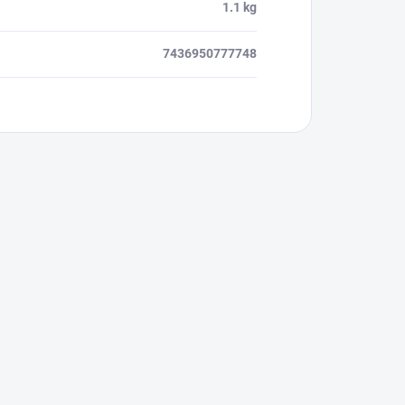
1.1 kg
7436950777748