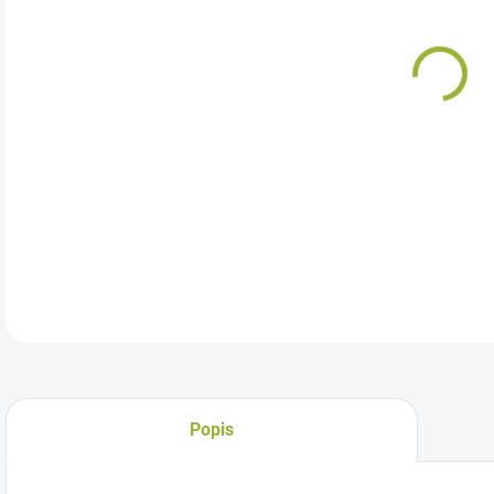
Odkr
DETA
Popis