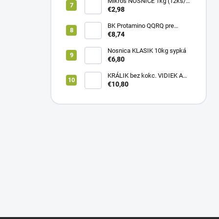
Mikros NOSNICE 1kg (12ks/
1kartón)
€2,98
BK Protamino QQRQ pre
nosnice 5kg SANO
€8,74
Nosnica KLASIK 10kg sypká
€6,80
KRÁLIK bez kokc. VIDIEK A
TRADÍCIA 20kg (1paleta/
€10,80
51ks)