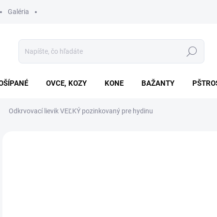
Galéria
Hľadať
OŠÍPANÉ
OVCE, KOZY
KONE
BAŽANTY
PŠTRO
Odkrvovací lievik VEĽKÝ pozinkovaný pre hydinu
Neohodnotené
Podrobnosti hodnotenia
€2
Jedn
SK
cena