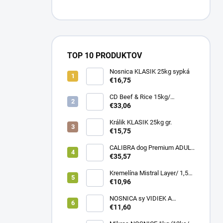
TOP 10 PRODUKTOV
Nosnica KLASIK 25kg sypká
€16,75
CD Beef & Rice 15kg/
Superpremium food
€33,06
Králik KLASIK 25kg gr.
€15,75
CALIBRA dog Premium ADULT
LARGE 12kg
€35,57
Kremelína Mistral Layer/ 1,5
kg vedro
€10,96
NOSNICA sy VIDIEK A
TRADÍCIA 20kg (1paleta/
€11,60
45ks)