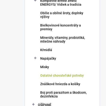
Kompletné kŕmne zmesi
e
ENERGYS/ Vidiek a tradícia
l
Obilie a obilné šroty, doplnky
výživy
Bielkovinové koncentráty a
premixy
Minerály, vitamíny, probiotiká,
mliečne náhrady
Kŕmidlá
Napájačky
Misky
Ostatné chovateľské potreby
Znáškové hniezda a košíky
Boj proti parazitom a škodcom,
dezinfekcia
OŠÍPANÉ