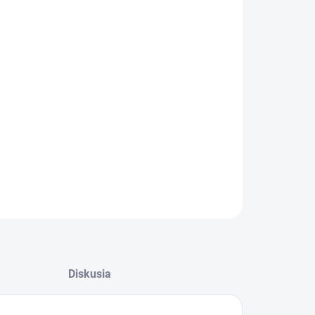
−
+
Pridať do košíka
vovací lievik veľký pozinkovaný pre hydinu
ILNÉ INFORMÁCIE
OPÝTAŤ SA
STRÁŽIŤ
Diskusia