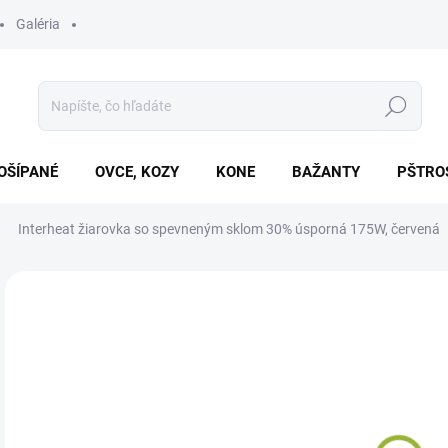
Galéria
Hľadať
OŠÍPANÉ
OVCE, KOZY
KONE
BAŽANTY
PŠTRO
Interheat žiarovka so spevneným sklom 30% úsporná 175W, červená
Neohodnotené
Podrobnosti hodnotenia
€1
Jedn
SK
cena