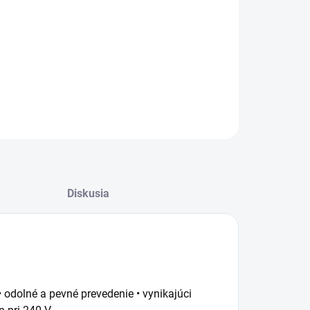
−
+
Pridať do košíka
ražiarovka KERBL 175W úsporná červená
ILNÉ INFORMÁCIE
OPÝTAŤ SA
STRÁŽIŤ
Diskusia
odolné a pevné prevedenie • vynikajúci