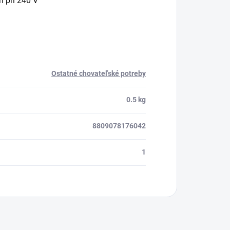
n pri 240 V
Ostatné chovateľské potreby
0.5 kg
8809078176042
1