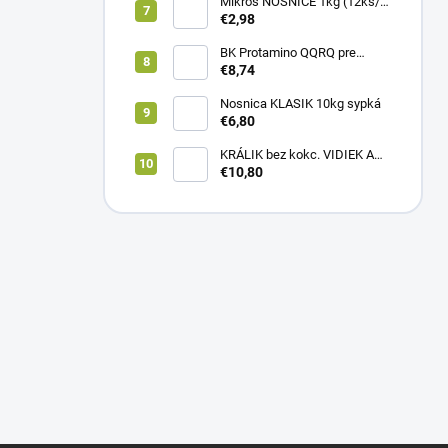
Mikros NOSNICE 1kg (12ks/
1kartón)
€2,98
BK Protamino QQRQ pre
nosnice 5kg SANO
€8,74
Nosnica KLASIK 10kg sypká
€6,80
KRÁLIK bez kokc. VIDIEK A
TRADÍCIA 20kg (1paleta/
€10,80
51ks)