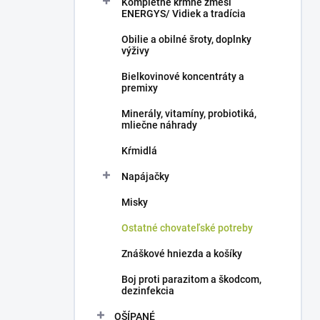
Kompletné kŕmne zmesi
e
ENERGYS/ Vidiek a tradícia
l
Obilie a obilné šroty, doplnky
výživy
Bielkovinové koncentráty a
premixy
Minerály, vitamíny, probiotiká,
mliečne náhrady
Kŕmidlá
Napájačky
Misky
Ostatné chovateľské potreby
Znáškové hniezda a košíky
Boj proti parazitom a škodcom,
dezinfekcia
OŠÍPANÉ