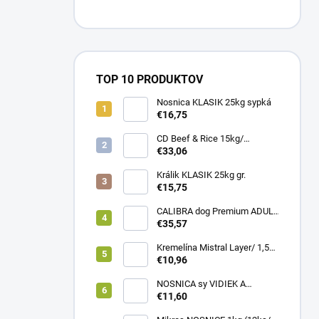
TOP 10 PRODUKTOV
Nosnica KLASIK 25kg sypká
€16,75
CD Beef & Rice 15kg/
Superpremium food
€33,06
Králik KLASIK 25kg gr.
€15,75
CALIBRA dog Premium ADULT
LARGE 12kg
€35,57
Kremelína Mistral Layer/ 1,5
kg vedro
€10,96
NOSNICA sy VIDIEK A
TRADÍCIA 20kg (1paleta/
€11,60
45ks)