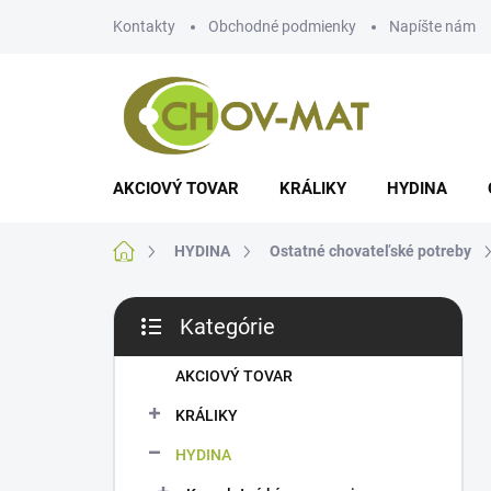
Prejsť
Kontakty
Obchodné podmienky
Napíšte nám
na
obsah
AKCIOVÝ TOVAR
KRÁLIKY
HYDINA
Domov
HYDINA
Ostatné chovateľské potreby
B
Kategórie
o
Preskočiť
č
kategórie
n
AKCIOVÝ TOVAR
ý
KRÁLIKY
p
a
HYDINA
n