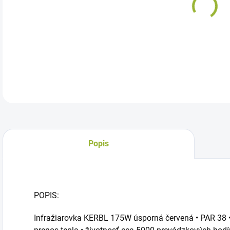
Inf
DETA
Popis
POPIS:
Infražiarovka KERBL 175W úsporná červená • PAR 38 • 