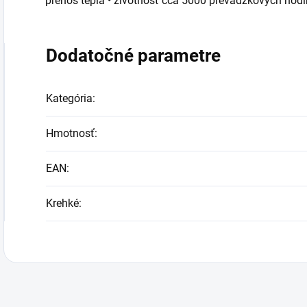
prenos tepla • životnosť cca 5000 prevádzkových hodí
Dodatočné parametre
Kategória
:
Hmotnosť
:
EAN
:
Krehké
: