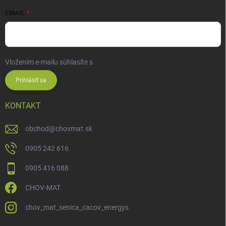
EMAIL
Vložením e-mailu súhlasíte s
podmienkami ochrany osobných údajov
Prihlásiť sa
KONTAKT
obchod
@
chovmat.sk
0905 242 616
0905 416 088
CHOV-MAT
chov_mat_senica_cacov_energys