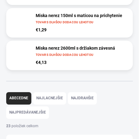
Miska nerez 150ml s maticou na prichytenie
TOVAR S DLHŠOU DODACOU LEHOTOU
€1,29
Miska nerez 2600ml s držiakom závesná
TOVAR S DLHŠOU DODACOU LEHOTOU
€4,13
R
a
ABECEDNE
NAJLACNEJŠIE
NAJDRAHŠIE
d
e
NAJPREDÁVANEJŠIE
n
i
23
položiek celkom
e
p