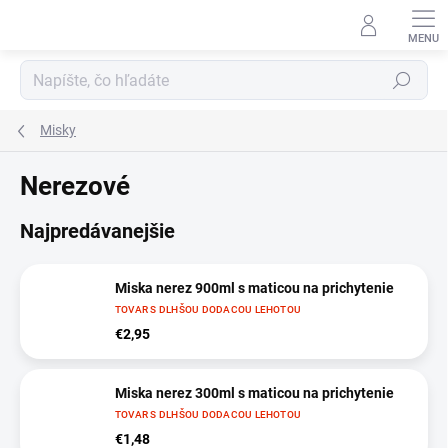
Prejsť
na
obsah
Hľadať
Misky
Nerezové
Najpredávanejšie
Miska nerez 900ml s maticou na prichytenie
TOVAR S DLHŠOU DODACOU LEHOTOU
€2,95
Miska nerez 300ml s maticou na prichytenie
TOVAR S DLHŠOU DODACOU LEHOTOU
€1,48