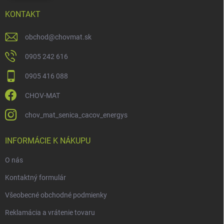
KONTAKT
obchod
@
chovmat.sk
0905 242 616
0905 416 088
CHOV-MAT
chov_mat_senica_cacov_energys
INFORMÁCIE K NÁKUPU
O nás
Kontaktný formulár
Všeobecné obchodné podmienky
Reklamácia a vrátenie tovaru