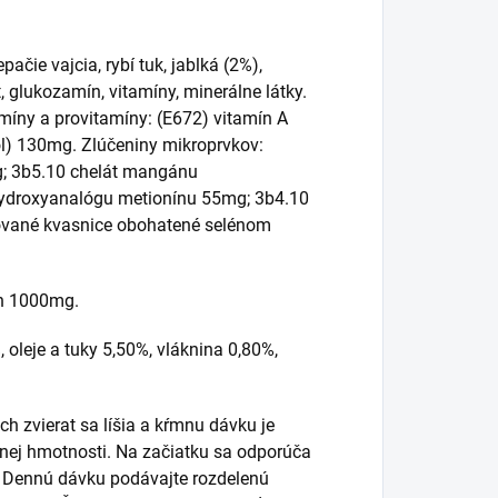
pačie vajcia, rybí tuk, jablká (2%),
t, glukozamín, vitamíny, minerálne látky.
míny a provitamíny: (E672) vitamín A
ol) 130mg. Zlúčeniny mikroprvkov:
g; 3b5.10 chelát mangánu
hydroxyanalógu metionínu 55mg; 3b4.10
ované kvasnice obohatené selénom
nín 1000mg.
 oleje a tuky 5,50%, vláknina 0,80%,
h zvierat sa líšia a kŕmnu dávku je
esnej hmotnosti. Na začiatku sa odporúča
Dennú dávku podávajte rozdelenú