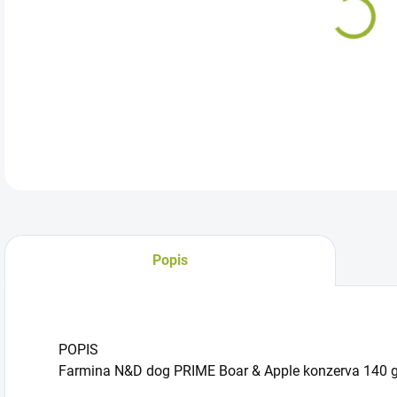
Kom
jab
DETA
Popis
POPIS
Farmina N&D dog PRIME Boar & Apple konzerva 140 