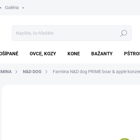
Galéria
Hľadať
OŠÍPANÉ
OVCE, KOZY
KONE
BAŽANTY
PŠTRO
RMINA
N&D DOG
Farmina N&D dog PRIME boar & apple konze
Neohodnotené
Podrobnosti hodnotenia
ZNAČKA
€2
Jedn
SK
cena