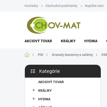
Prejsť
Kontakty
Obchodné podmienky
Napíšte nám
na
obsah
AKCIOVÝ TOVAR
KRÁLIKY
HYDINA
Domov
PSI
Granuly, konzervy a salámy
FA
B
Kategórie
o
Preskočiť
č
kategórie
n
AKCIOVÝ TOVAR
ý
KRÁLIKY
p
a
HYDINA
n