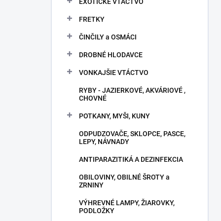
EXOTICKÉ VTÁCTVO
FRETKY
ČINČILY a OSMÁCI
DROBNÉ HLODAVCE
VONKAJŠIE VTÁCTVO
RYBY - JAZIERKOVÉ, AKVÁRIOVÉ ,
CHOVNÉ
POTKANY, MYŠI, KUNY
ODPUDZOVAČE, SKLOPCE, PASCE,
LEPY, NÁVNADY
ANTIPARAZITIKÁ A DEZINFEKCIA
OBILOVINY, OBILNÉ ŠROTY a
ZRNINY
VÝHREVNÉ LAMPY, ŽIAROVKY,
PODLOŽKY