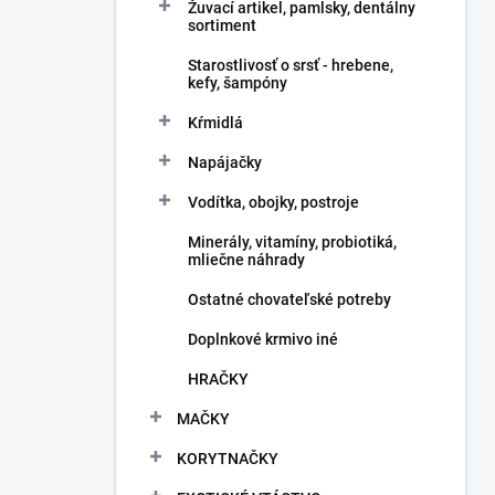
Žuvací artikel, pamlsky, dentálny
sortiment
Starostlivosť o srsť - hrebene,
kefy, šampóny
Kŕmidlá
Napájačky
Vodítka, obojky, postroje
Minerály, vitamíny, probiotiká,
mliečne náhrady
Ostatné chovateľské potreby
Doplnkové krmivo iné
HRAČKY
MAČKY
KORYTNAČKY