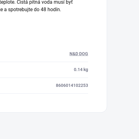
teplote. Čistá pitná voda musí byť
ke a spotrebujte do 48 hodín.
N&D DOG
0.14 kg
8606014102253