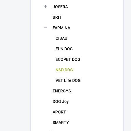
JOSERA
BRIT
FARMINA
CIBAU
FUN DOG
ECOPET DOG
N&D DOG
VET Life DOG
ENERGYS
DOG Joy
APORT
SMARTY