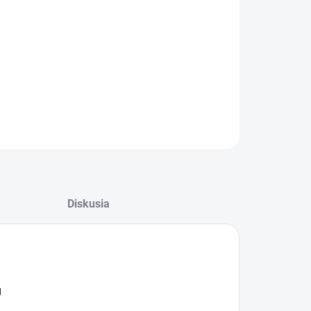
−
+
Pridať do košíka
pletné krmivo pre dospelé psy s diviačim mäsom a
lkami
ILNÉ INFORMÁCIE
OPÝTAŤ SA
STRÁŽIŤ
Diskusia
g