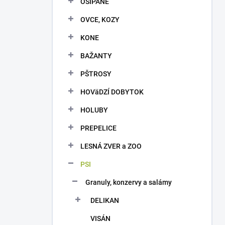
OŠÍPANÉ
e
l
OVCE, KOZY
KONE
BAŽANTY
PŠTROSY
HOVäDZÍ DOBYTOK
HOLUBY
PREPELICE
LESNÁ ZVER a ZOO
PSI
Granuly, konzervy a salámy
DELIKAN
VISÁN