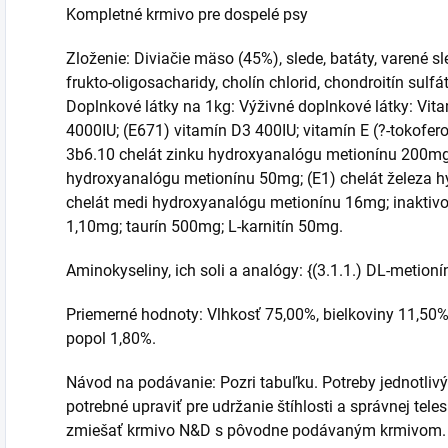
Kompletné krmivo pre dospelé psy
Zloženie: Diviačie mäso (45%), slede, batáty, varené sle
frukto-oligosacharidy, cholín chlorid, chondroitín sulfá
Doplnkové látky na 1kg: Výživné doplnkové látky: Vita
4000IU; (E671) vitamín D3 400IU; vitamín E (?-tokofer
3b6.10 chelát zinku hydroxyanalógu metionínu 200m
hydroxyanalógu metionínu 50mg; (E1) chelát železa 
chelát medi hydroxyanalógu metionínu 16mg; inaktiv
1,10mg; taurín 500mg; L-karnitín 50mg.
Aminokyseliny, ich soli a analógy: {(3.1.1.) DL-metio
Priemerné hodnoty: Vlhkosť 75,00%, bielkoviny 11,50%,
popol 1,80%.
Návod na podávanie: Pozri tabuľku. Potreby jednotlivýc
potrebné upraviť pre udržanie štíhlosti a správnej tel
zmiešať krmivo N&D s pôvodne podávaným krmivom. 