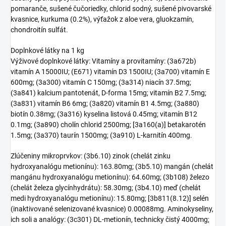
pomaranče, sušené čučoriedky, chlorid sodný, sušené pivovarské
kvasnice, kurkuma (0.2%), výťažok z aloe vera, gluokzamín,
chondroitín sulfát.
Doplnkové látky na 1 kg
Výživové doplnkové látky: Vitamíny a provitamíny: (3a672b)
vitamín A 15000IU; (E671) vitamín D3 1500IU; (3a700) vitamín E
600mg; (3a300) vitamín C 150mg; (3a314) niacín 37.5mg;
(3a841) kalcium pantotenát, D-forma 15mg; vitamín B2 7.5mg;
(3a831) vitamín B6 6mg; (3a820) vitamín B1 4.5mg; (3a880)
biotín 0.38mg; (3a316) kyselina listová 0.45mg; vitamín B12
0.1mg; (3a890) cholín chlorid 2500mg; [3a160(a)] betakarotén
1.5mg; (3a370) taurín 1500mg; (3a910) L-karnitín 400mg.
Zlúčeniny mikroprvkov: (3b6.10) zinok (chelát zinku
hydroxyanalógu metionínu): 163.80mg; (3b5.10) mangán (chelát
mangánu hydroxyanalógu metionínu): 64.60mg; (3b108) železo
(chelát železa glycínhydrátu): 58.30mg; (3b4.10) meď (chelát
medi hydroxyanalógu metionínu): 15.80mg; [3b811(8.12)] selén
(inaktivované selenizované kvasnice) 0.00088mg. Aminokyseliny,
ich soli a analógy: (3c301) DL-metionín, technicky čistý 4000mg;