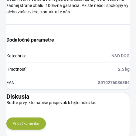
zadnej strane obalu. 100%-ná garancia. Ak ste neboli spokojný vy
alebo vaše zviera, kontaktujte nás
Dodatočné parametre
Kategória
:
N&D DOG
Hmotnosť
:
2.5 kg
EAN
:
8010276036384
Diskusia
Buďte prvý, kto napíše príspevok k tejto položke.
Pridať komentár