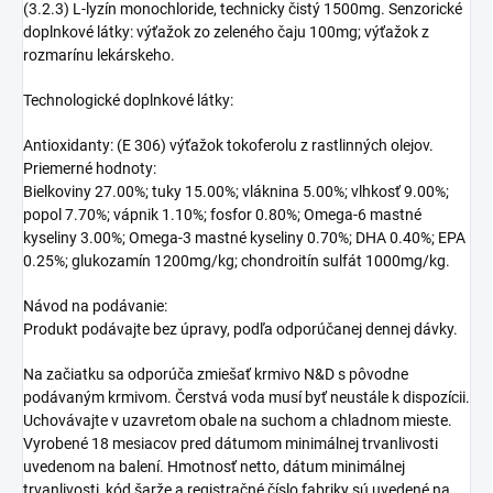
(3.2.3) L-lyzín monochloride, technicky čistý 1500mg. Senzorické
doplnkové látky: výťažok zo zeleného čaju 100mg; výťažok z
rozmarínu lekárskeho.
Technologické doplnkové látky:
Antioxidanty: (E 306) výťažok tokoferolu z rastlinných olejov.
Priemerné hodnoty:
Bielkoviny 27.00%; tuky 15.00%; vláknina 5.00%; vlhkosť 9.00%;
popol 7.70%; vápnik 1.10%; fosfor 0.80%; Omega-6 mastné
kyseliny 3.00%; Omega-3 mastné kyseliny 0.70%; DHA 0.40%; EPA
0.25%; glukozamín 1200mg/kg; chondroitín sulfát 1000mg/kg.
Návod na podávanie:
Produkt podávajte bez úpravy, podľa odporúčanej dennej dávky.
Na začiatku sa odporúča zmiešať krmivo N&D s pôvodne
podávaným krmivom. Čerstvá voda musí byť neustále k dispozícii.
Uchovávajte v uzavretom obale na suchom a chladnom mieste.
Vyrobené 18 mesiacov pred dátumom minimálnej trvanlivosti
uvedenom na balení. Hmotnosť netto, dátum minimálnej
trvanlivosti, kód šarže a registračné číslo fabriky sú uvedené na