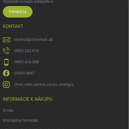
Vložením e-mailu súhlasíte s
podmienkami ochrany osobných údajov
Prihlásiť sa
KONTAKT
obchod
@
chovmat.sk
0905 242 616
0905 416 088
CHOV-MAT
chov_mat_senica_cacov_energys
INFORMÁCIE K NÁKUPU
O nás
Kontaktný formulár