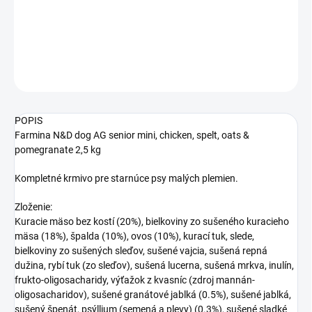
Kompletné krmivo pre starnúce psy malých plemien s kuracím
mäsom, špaldou, ovsom a granátovými jablkami
DETAILNÉ INFORMÁCIE
OPÝTAŤ SA
STRÁŽIŤ
POPIS
Farmina N&D dog AG senior mini, chicken, spelt, oats &
pomegranate 2,5 kg
Kompletné krmivo pre starnúce psy malých plemien.
Zloženie:
Kuracie mäso bez kostí (20%), bielkoviny zo sušeného kuracieho
mäsa (18%), špalda (10%), ovos (10%), kurací tuk, slede,
bielkoviny zo sušených sleďov, sušené vajcia, sušená repná
dužina, rybí tuk (zo sleďov), sušená lucerna, sušená mrkva, inulín,
frukto-oligosacharidy, výťažok z kvasníc (zdroj mannán-
oligosacharidov), sušené granátové jablká (0.5%), sušené jablká,
sušený špenát, psýllium (semená a plevy) (0.3%), sušené sladké