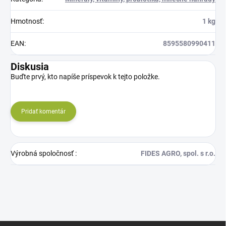
Hmotnosť
:
1 kg
EAN
:
8595580990411
Diskusia
Buďte prvý, kto napíše príspevok k tejto položke.
Pridať komentár
Výrobná spoločnosť
:
FIDES AGRO, spol. s r.o.