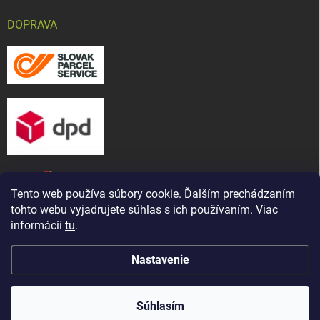
DOPRAVA
Tento web používa súbory cookie. Ďalším prechádzaním
tohto webu vyjadrujete súhlas s ich používaním. Viac
informácií
tu
.
Nastavenie
Copyright 2026
CHOV-MAT, s. r. o.
. Všetky práva vyhradené.
Upraviť
Naša predajňa bola presťahovaná ! Nájdete nás na novej
nastavenie cookies
adrese: ul. Martina Bartoňa 5421/ 7A, Senica - Čáčov
Súhlasím
(známe ako Pánska cesta)