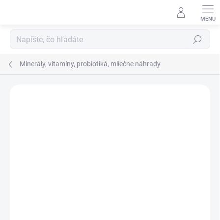
Prejsť
na
obsah
Hľadať
Minerály, vitamíny, probiotiká, mliečne náhrady
Neohodnotené
Podrobnosti hodnotenia
ZNAČKA:
FIDMIX
NOVINKA