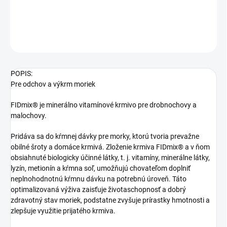
DETAILNÉ INFORMÁCIE
OPÝTAŤ SA
STRÁŽIŤ
POPIS:
Pre odchov a výkrm moriek
FIDmix® je minerálno vitamínové krmivo pre drobnochovy a
malochovy.
Pridáva sa do kŕmnej dávky pre morky, ktorú tvoria prevažne
obilné šroty a domáce krmivá. Zloženie krmiva FIDmix® a v ňom
obsiahnuté biologicky účinné látky, t. j. vitamíny, minerálne látky,
lyzín, metionín a kŕmna soľ, umožňujú chovateľom doplniť
neplnohodnotnú kŕmnu dávku na potrebnú úroveň. Táto
optimalizovaná výživa zaisťuje životaschopnosť a dobrý
zdravotný stav moriek, podstatne zvyšuje prírastky hmotnosti a
zlepšuje využitie prijatého krmiva.