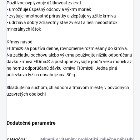
Pozitívne ovplyvňuje úžitkovosť zvierat
• umožňuje úspešný odchov a výkrm moriek
• zvyšuje hmotnostné prírastky a zlepšuje využitie krmiva
• udržiava dobrý zdravotný stav zvierat a rieši nedostatok
minerálnych látok
Kŕmny návod
FIDmix® sa používa denne, rovnomerne rozmiešaný do krmiva.
Na začiatku odchovu alebo výkrmu používajte nižšiu odporúčanú
dávku krmiva FIDmix® a postupne zvyšujte podľa veku moriek až
na hornú odporúčanú dávku krmiva FIDmix®. Jedna plná
polievková lyžica obsahuje cca 30 g.
Skladujte na suchom, chladnom a tmavom mieste, v pôvodných
uzavretých obaloch!
Dodatočné parametre
Kategória
:
Minerály, vitamíny, probiotiká, mliečne náhrady