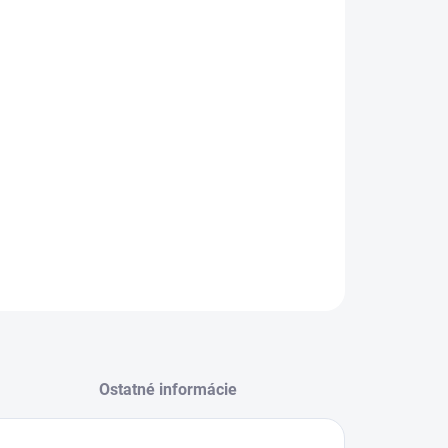
−
+
Pridať do košíka
letná kŕmna zmes GANULOVANÁ pre kuričky nosníc od
atku 5. týždňa veku do 20. týždňa veku.
ILNÉ INFORMÁCIE
OPÝTAŤ SA
STRÁŽIŤ
Ostatné informácie