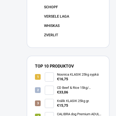
SCHOPF
VERSELE LAGA
WHISKAS
ZVERLIT
TOP 10 PRODUKTOV
Nosnica KLASIK 25kg sypká
€16,75
CD Beef & Rice 15kg/
Superpremium food
€33,06
Králik KLASIK 25kg gr.
€15,75
CALIBRA dog Premium ADULT