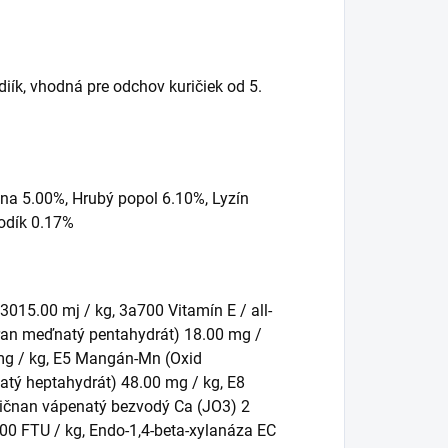
k, vhodná pre odchov kuričiek od 5.
ina 5.00%, Hrubý popol 6.10%, Lyzín
Sodík 0.17%
015.00 mj / kg, 3a700 Vitamín E / all-
síran meďnatý pentahydrát) 18.00 mg /
 mg / kg, E5 Mangán-Mn (Oxid
atý heptahydrát) 48.00 mg / kg, E8
odičnan vápenatý bezvodý Ca (JO3) 2
.00 FTU / kg, Endo-1,4-beta-xylanáza EC