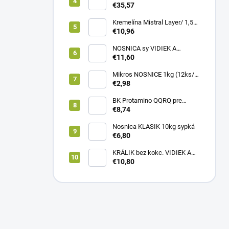
LARGE 12kg
€35,57
Kremelína Mistral Layer/ 1,5
kg vedro
€10,96
NOSNICA sy VIDIEK A
TRADÍCIA 20kg (1paleta/
€11,60
45ks)
Mikros NOSNICE 1kg (12ks/
1kartón)
€2,98
BK Protamino QQRQ pre
nosnice 5kg SANO
€8,74
Nosnica KLASIK 10kg sypká
€6,80
KRÁLIK bez kokc. VIDIEK A
TRADÍCIA 20kg (1paleta/
€10,80
51ks)