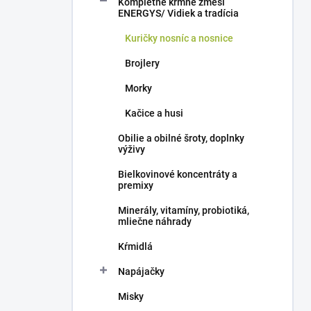
Kompletné kŕmne zmesi
e
ENERGYS/ Vidiek a tradícia
l
Kuričky nosníc a nosnice
Brojlery
Morky
Kačice a husi
Obilie a obilné šroty, doplnky
výživy
Bielkovinové koncentráty a
premixy
Minerály, vitamíny, probiotiká,
mliečne náhrady
Kŕmidlá
Napájačky
Misky