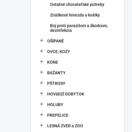
Ostatné chovateľské potreby
Znáškové hniezda a košíky
Boj proti parazitom a škodcom,
dezinfekcia
OŠÍPANÉ
OVCE, KOZY
KONE
BAŽANTY
PŠTROSY
HOVäDZÍ DOBYTOK
HOLUBY
PREPELICE
LESNÁ ZVER a ZOO