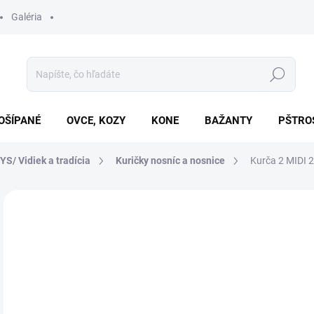
Galéria
Hľadať
OŠÍPANÉ
OVCE, KOZY
KONE
BAŽANTY
PŠTRO
/ Vidiek a tradícia
Kuričky nosníc a nosnice
Kurča 2 MIDI 2
Neohodnotené
Podrobnosti hodnotenia
ZNAČKA
€1
Jedn
SK
cena