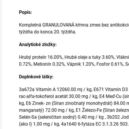
Popis:
Kompletná GRANULOVANÁ kŕmna zmes bez antikokcidií
týždňa do konca 20. týždňa.
Analytické zložky:
Hrubý proteín 16.00%, Hrubé oleje a tuky 3.60%, Vlákn
0.72%, Metionín 0.32%, Vápnik 1.20%, Fosfor 0.61%, 
Doplnkové látky:
3a672a Vitamín A 12060.00 mj / kg, E671 Vitamín D3 3
rac-alfa-tokoferol acetát 30.00 mg / kg, E4 Meď-Cu (
kg, E6 Zinek- zn (Síran zinočnatý monohydrát) 84.00
manganatý) 72.00 mg / kg, E1 Železo-Fe (Síran železn
Selén-Sa (seleničitan sodný) 0.40 mg / kg , 3b202 J
(ako I) 1.00 mg / kg, 4a1640 6-fytáza EC 3.1.3.26 503