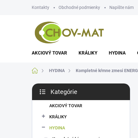
Prejsť
Kontakty
Obchodné podmienky
Napíšte nám
na
obsah
AKCIOVÝ TOVAR
KRÁLIKY
HYDINA
Domov
HYDINA
Kompletné kŕmne zmesi ENERGYS
B
Kategórie
o
Preskočiť
č
kategórie
n
AKCIOVÝ TOVAR
ý
KRÁLIKY
p
a
HYDINA
n