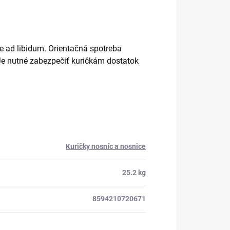
e ad libidum. Orientačná spotreba
. Je nutné zabezpečiť kuričkám dostatok
Kuričky nosníc a nosnice
25.2 kg
8594210720671