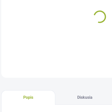
Komp
zači
DETA
Popis
Diskusia