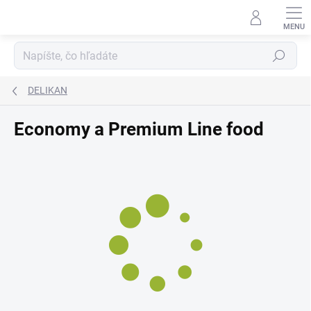
Prejsť
na
obsah
Hľadať
DELIKAN
Economy a Premium Line food