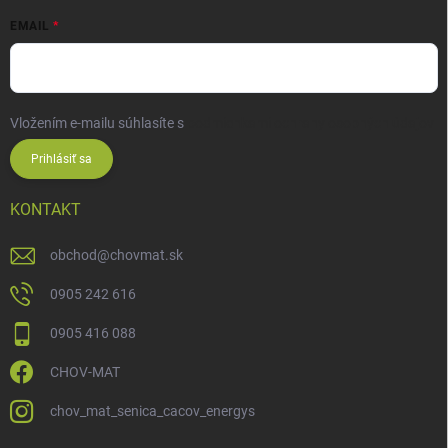
EMAIL
Vložením e-mailu súhlasíte s
podmienkami ochrany osobných údajov
Prihlásiť sa
KONTAKT
obchod
@
chovmat.sk
0905 242 616
0905 416 088
CHOV-MAT
chov_mat_senica_cacov_energys