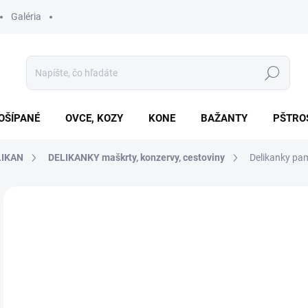
Galéria
Hľadať
OŠÍPANÉ
OVCE, KOZY
KONE
BAŽANTY
PŠTRO
LIKAN
DELIKANKY maškrty, konzervy, cestoviny
Delikanky pa
Neohodnotené
Podrobnosti hodnotenia
ZNAČKA
€2
Jedn
TO
cena