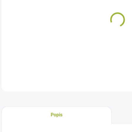
Chr
dop
DETA
Popis