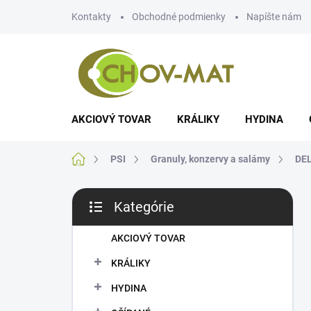
Prejsť
Kontakty
Obchodné podmienky
Napíšte nám
na
obsah
AKCIOVÝ TOVAR
KRÁLIKY
HYDINA
Domov
PSI
Granuly, konzervy a salámy
DE
B
Kategórie
o
Preskočiť
č
kategórie
n
AKCIOVÝ TOVAR
ý
KRÁLIKY
p
a
HYDINA
n