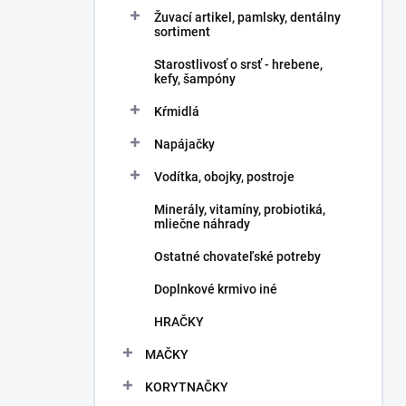
Žuvací artikel, pamlsky, dentálny
sortiment
Starostlivosť o srsť - hrebene,
kefy, šampóny
Kŕmidlá
Napájačky
Vodítka, obojky, postroje
Minerály, vitamíny, probiotiká,
mliečne náhrady
Ostatné chovateľské potreby
Doplnkové krmivo iné
HRAČKY
MAČKY
KORYTNAČKY