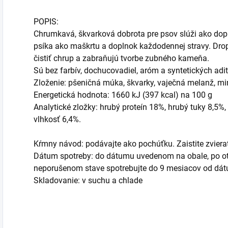
POPIS:
Chrumkavá, škvarková dobrota pre psov slúži ako do
psíka ako maškrtu a doplnok každodennej stravy. Dro
čistiť chrup a zabraňujú tvorbe zubného kameňa.
Sú bez farbív, dochucovadiel, aróm a syntetických adit
Zloženie: pšeničná múka, škvarky, vaječná melanž, min
Energetická hodnota: 1660 kJ (397 kcal) na 100 g
Analytické zložky: hrubý proteín 18%, hrubý tuky 8,5%,
vlhkosť 6,4%.
Kŕmny návod: podávajte ako pochúťku. Zaistite zvierať
Dátum spotreby: do dátumu uvedenom na obale, po otv
neporušenom stave spotrebujte do 9 mesiacov od dát
Skladovanie: v suchu a chlade