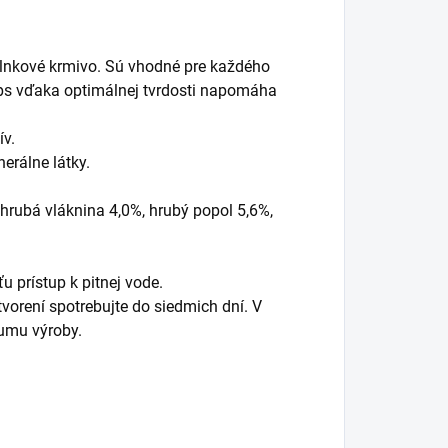
plnkové krmivo. Sú vhodné pre každého
ps vďaka optimálnej tvrdosti napomáha
ív.
erálne látky.
 hrubá vláknina 4,0%, hrubý popol 5,6%,
u prístup k pitnej vode.
orení spotrebujte do siedmich dní. V
umu výroby.