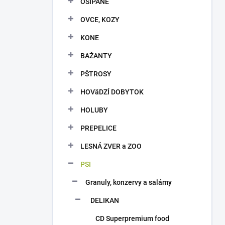
OŠÍPANÉ
e
l
OVCE, KOZY
KONE
BAŽANTY
PŠTROSY
HOVäDZÍ DOBYTOK
HOLUBY
PREPELICE
LESNÁ ZVER a ZOO
PSI
Granuly, konzervy a salámy
DELIKAN
CD Superpremium food