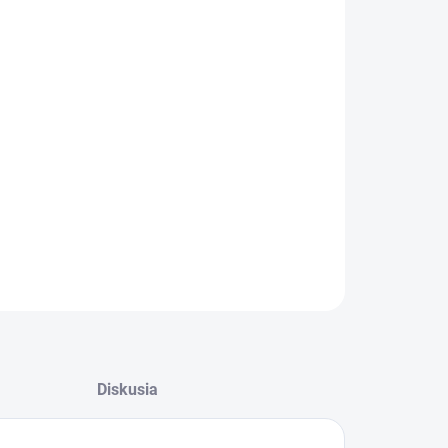
−
+
Pridať do košíka
umkavá, škvarková dobrota pre psov slúži ako
lnkové krmivo
ILNÉ INFORMÁCIE
OPÝTAŤ SA
STRÁŽIŤ
Diskusia