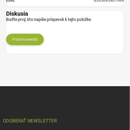
EAN
:
8595045401964
Diskusia
Buďte prvý, kto napíše príspevok k tejto položke.
Pridať komentár
Z
á
p
ä
t
i
ODOBERAŤ NEWSLETTER
e