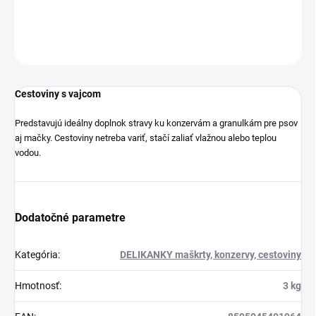
DETAILNÉ INFORMÁCIE
OPÝTAŤ SA
STRÁŽIŤ
Cestoviny s vajcom
Predstavujú ideálny doplnok stravy ku konzervám a granulkám pre psov
aj mačky. Cestoviny netreba variť, stačí zaliať vlažnou alebo teplou
vodou.
Dodatočné parametre
Kategória
:
DELIKANKY maškrty, konzervy, cestoviny
Hmotnosť
:
3 kg