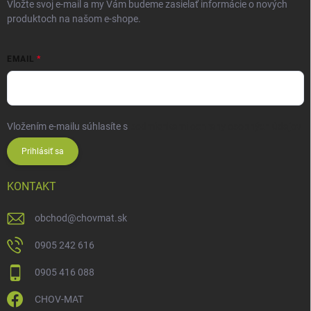
Vložte svoj e-mail a my Vám budeme zasielať informácie o nových
produktoch na našom e-shope.
EMAIL
Vložením e-mailu súhlasíte s
podmienkami ochrany osobných údajov
Prihlásiť sa
KONTAKT
obchod
@
chovmat.sk
0905 242 616
0905 416 088
CHOV-MAT