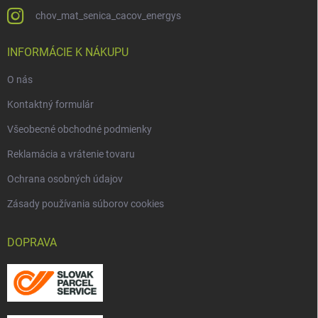
chov_mat_senica_cacov_energys
INFORMÁCIE K NÁKUPU
O nás
Kontaktný formulár
Všeobecné obchodné podmienky
Reklamácia a vrátenie tovaru
Ochrana osobných údajov
Zásady používania súborov cookies
DOPRAVA