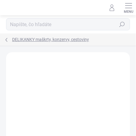
Prejsť
na
obsah
Hľadať
DELIKANKY maškrty, konzervy, cestoviny
Neohodnotené
Podrobnosti hodnotenia
ZNAČKA:
DELIKAN