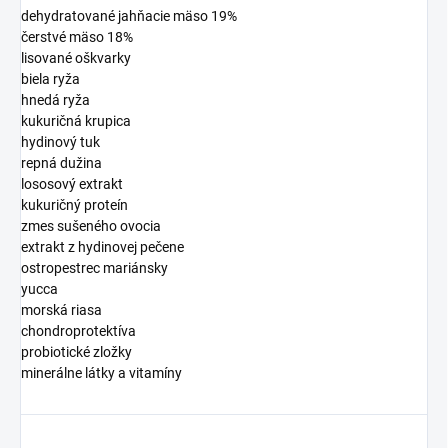
dehydratované jahňacie mäso 19%
čerstvé mäso 18%
lisované oškvarky
biela ryža
hnedá ryža
kukuričná krupica
hydinový tuk
repná dužina
lososový extrakt
kukuričný proteín
zmes sušeného ovocia
extrakt z hydinovej pečene
ostropestrec mariánsky
yucca
morská riasa
chondroprotektíva
probiotické zložky
minerálne látky a vitamíny