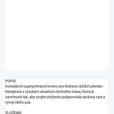
−
+
Pridať do košíka
Kompletné superprémiové krmivo pre šteňatá väčších plemien.
Receptúra s vysokým obsahom čerstvého mäsa, ktorá je
navrhnutá tak, aby svojím zložením podporovala správny rast a
vývoj vášho psa. Obsahuje dehydratované jahňacie mäso, čerstvé
hydinové, bravčové a hovädzie mäso.
DETAILNÉ INFORMÁCIE
OPÝTAŤ SA
STRÁŽIŤ
POPIS:
Kompletné superprémiové krmivo pre šteňatá väčších plemien.
Receptúra s vysokým obsahom čerstvého mäsa, ktorá je
navrhnutá tak, aby svojím zložením podporovala správny rast a
vývoj vášho psa.
ZLOŽENIE: