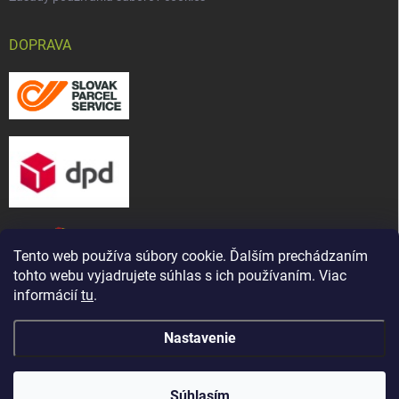
DOPRAVA
Tento web používa súbory cookie. Ďalším prechádzaním
tohto webu vyjadrujete súhlas s ich používaním. Viac
informácií
tu
.
Nastavenie
Copyright 2026
CHOV-MAT, s. r. o.
. Všetky práva vyhradené.
Upraviť
Naša predajňa bola presťahovaná ! Nájdete nás na novej
nastavenie cookies
adrese: ul. Martina Bartoňa 5421/ 7A, Senica - Čáčov
Súhlasím