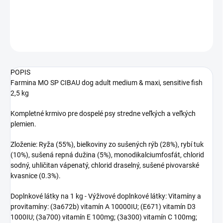
DETAILNÉ INFORMÁCIE
OPÝTAŤ SA
STRÁŽIŤ
POPIS
Farmina MO SP CIBAU dog adult medium & maxi, sensitive fish
2,5 kg
Kompletné krmivo pre dospelé psy stredne veľkých a veľkých
plemien.
Zloženie: Ryža (55%), bielkoviny zo sušených rýb (28%), rybí tuk
(10%), sušená repná dužina (5%), monodikalciumfosfát, chlorid
sodný, uhličitan vápenatý, chlorid draselný, sušené pivovarské
kvasnice (0.3%).
Doplnkové látky na 1 kg - Výživové doplnkové látky: Vitamíny a
provitamíny: (3a672b) vitamín A 10000IU; (E671) vitamín D3
1000IU; (3a700) vitamín E 100mg; (3a300) vitamín C 100mg;