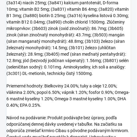
(3a314) niacín 25mg; (3a841) kalcium pantotenát, D-forma
10mg; vitamín B2 5mg; (3a831) vitamín B6 4mg; (3a820) vitamín
B1 3mg; (3a880) biotín 0.25mg; (3a316) kyselina listová 0.30mg;
vitamín B12 0.04mg; (3a890) cholín chlorid 1500mg. Zlúčeniny
mikroprvkov: (3b603) zinok (oxid zinočnatý): 86.7mg; (3b605)
zinok (síran zinočnatý monohydrát): 43.7mg; (3b503) mangán
(síran manganatý monohydrát): 48.8mg; (3b103) železo (síran
železnatý monohydrát): 14.5mg; (3b101) železo (uhličitan
železnatý): 28.9mg; (3b405) meď (síran meďnatý pentahydrát):
12.8mg; jód (bezvodý jodičnan vápenatý): 1.56mg; (3b801) selén
(seleničitan sodný): 0.101mg. Aminokyseliny, ich soli a analógy:
(3c301) DL-metionín, technicky čistý 1500mg.
Priemerné hodnoty: Bielkoviny 24.00%; tuky a oleje 12.00%;
vláknina 2.00%; popol 6.50%; vápnik 1.20%; fosfor 0.90%; Omega-
6 mastné kyseliny 1.20%; Omega-3 mastné kyseliny 1.00%; DHA
0.40%; EPA 0.25%.
Návod na podávanie: Produkt podávajte bez úpravy, podľa
odporúčanej dennej dávky uvedenej v tabuľke. Na začiatku sa
odporúča zmiešať krmivo Cibau s pôvodne podávaným krmivom.