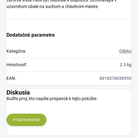
Čerstvá voda musí byť neustále k dispozícii. Uchovávajte v
uzavretom obale na suchom a chladnom mieste.
Dodatočné parametre
Kategória
:
CIBAU
Hmotnosť
:
2.5 kg
EAN
:
8010276030955
Diskusia
Buďte prvý, kto napíše príspevok k tejto položke.
Pridať komentár