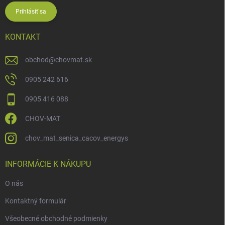
Prihlásiť sa
KONTAKT
obchod
@
chovmat.sk
0905 242 616
0905 416 088
CHOV-MAT
chov_mat_senica_cacov_energys
INFORMÁCIE K NÁKUPU
O nás
Kontaktný formulár
Všeobecné obchodné podmienky