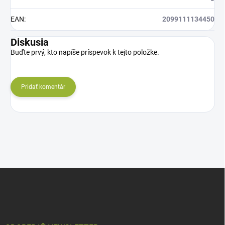
EAN
:
2099111134450
Diskusia
Buďte prvý, kto napíše príspevok k tejto položke.
Pridať komentár
Z
á
p
ä
t