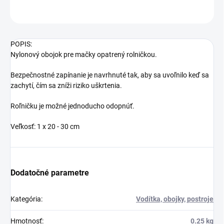
OPÝTAŤ SA
STRÁŽIŤ
POPIS:
Nylonový obojok pre mačky opatrený rolničkou.
Bezpečnostné zapínanie je navrhnuté tak, aby sa uvoľnilo keď sa
zachytí, čím sa zníži riziko uškrtenia.
Roľničku je možné jednoducho odopnúť.
Veľkosť: 1 x 20 - 30 cm
Dodatočné parametre
Kategória
:
Vodítka, obojky, postroje
Hmotnosť
:
0.25 kg