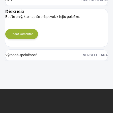
EAN
:
5410340614259
Diskusia
Buďte prvý, kto napíše príspevok k tejto položke.
Pridať komentár
Výrobná spoločnosť
:
VERSELE LAGA
Z
á
p
ä