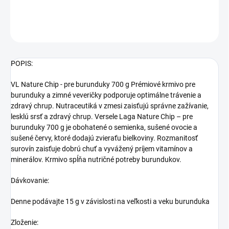
DETAILNÉ INFORMÁCIE
OPÝTAŤ SA
STRÁŽIŤ
POPIS:
VL Nature Chip - pre burunduky 700 g Prémiové krmivo pre
burunduky a zimné veveričky podporuje optimálne trávenie a
zdravý chrup. Nutraceutiká v zmesi zaisťujú správne zažívanie,
lesklú srsť a zdravý chrup. Versele Laga Nature Chip – pre
burunduky 700 g je obohatené o semienka, sušené ovocie a
sušené červy, ktoré dodajú zvieraťu bielkoviny. Rozmanitosť
surovín zaisťuje dobrú chuť a vyvážený príjem vitamínov a
minerálov. Krmivo spĺňa nutričné potreby burundukov.
Dávkovanie:
Denne podávajte 15 g v závislosti na veľkosti a veku burunduka
Zloženie: