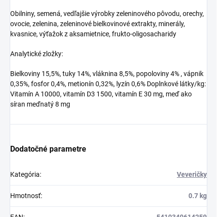
Obilniny, semená, vedľajšie výrobky zeleninového pôvodu, orechy,
ovocie, zelenina, zeleninové bielkovinové extrakty, minerály,
kvasnice, výťažok z aksamietnice, frukto-oligosacharidy
Analytické zložky:
Bielkoviny 15,5%, tuky 14%, vláknina 8,5%, popoloviny 4% , vápnik
0,35%, fosfor 0,4%, metionín 0,32%, lyzín 0,6% Doplnkové látky/kg:
Vitamín A 10000, vitamín D3 1500, vitamín E 30 mg, meď ako
síran meďnatý 8 mg
Dodatočné parametre
Kategória
:
Veveričky
Hmotnosť
:
0.7 kg