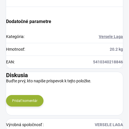
Dodatočné parametre
Kategória
:
Versele Laga
Hmotnosť
:
20.2 kg
EAN
:
5410340218846
Diskusia
Buďte prvý, kto napíše príspevok k tejto položke.
Pridať komentár
Výrobná spoločnosť
:
VERSELE LAGA