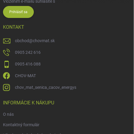
Vložením e-mailu súhlasíte s
podmienkami ochrany osobných údajov
Prihlásiť sa
KONTAKT
obchod
@
chovmat.sk
0905 242 616
0905 416 088
CHOV-MAT
chov_mat_senica_cacov_energys
INFORMÁCIE K NÁKUPU
O nás
Kontaktný formulár