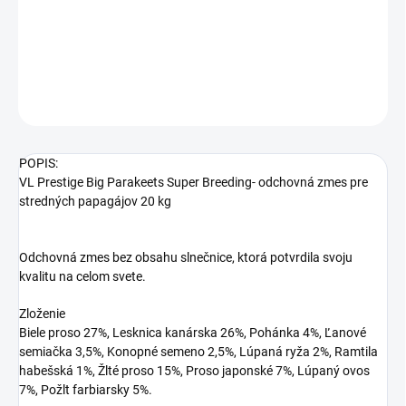
Odchovná zmes bez obsahu slnečnice
DETAILNÉ INFORMÁCIE
OPÝTAŤ SA
STRÁŽIŤ
POPIS:
VL Prestige Big Parakeets Super Breeding- odchovná zmes pre
stredných papagájov 20 kg
Odchovná zmes bez obsahu slnečnice, ktorá potvrdila svoju
kvalitu na celom svete.
Zloženie
Biele proso 27%, Lesknica kanárska 26%, Pohánka 4%, Ľanové
semiačka 3,5%, Konopné semeno 2,5%, Lúpaná ryža 2%, Ramtila
habešská 1%, Žlté proso 15%, Proso japonské 7%, Lúpaný ovos
7%, Požlt farbiarsky 5%.