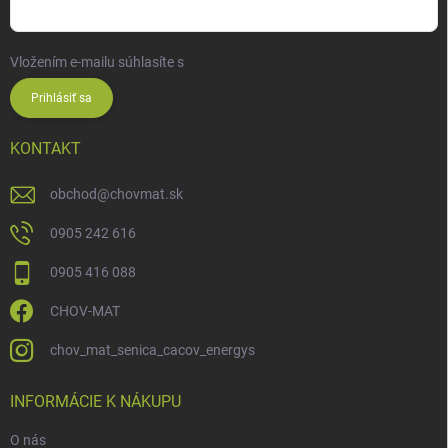
Vložením e-mailu súhlasíte s
podmienkami ochrany osobných údajov
Prihlásiť sa
KONTAKT
obchod
@
chovmat.sk
0905 242 616
0905 416 088
CHOV-MAT
chov_mat_senica_cacov_energys
INFORMÁCIE K NÁKUPU
O nás