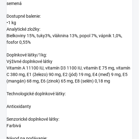
semená
Dostupné balenie:
•1 kg
Analytické zložky:
Bielkoviny 15%, tuky3%, vláknina 13%, popol 7%, vápnik 1,0%,
fosfor 0,55%
Doplnkové látky/1kg:
Výživné doplnkové látky
Vitamín A 11100 IU, vitamín D3 1100 IU, vitamín E 75 mg, vitamín
C 380 mg, E1 (železo) 90 mg, E2 (jód) 19 mg, E4 (meď) 9 mg, E5
(mangán) 68 mg, E6 (zinok) 65 mg, E8 (selén) 0,18 mg
Technologické doplnkové látky:
Antioxidanty
Senzorické doplnkové látky:
Farbivá
Návod na podávanie: