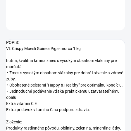
DETAILNÉ INFORMÁCIE
OPÝTAŤ SA
STRÁŽIŤ
POPIS:
VL Crispy Muesli Guinea Pigs- morča 1 kg
hutná, kvalitná kŕmna zmes s vysokým obsahom vlákniny pre
morčatá
• Zmes s vysokým obsahom vlákniny pre dobré trávenie a zdravé
zuby.
• Obohatené peletami "Happy & Healthy" pre optimálnu kondíciu.
• Jednoduché podávanie vďaka praktickému uzatvárateľnému
obalu.
Extra vitamín C E
Extra prídavok vitamínu C na podporu zdravia.
Zloženie:
Produkty rastlinného pôvodu, obilniny, zelenina, minerálne látky,