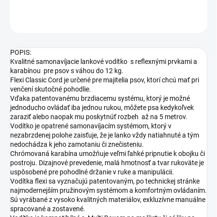
OPÝTAŤ SA
STRÁŽIŤ
POPIS:
Kvalitné samonavíjacie lankové vodítko s reflexnými prvkami a
karabínou pre psov s váhou do 12 kg.
Flexi Classic Cord je určené pre majitelia psov, ktorí chcú mať pri
venčení skutočné pohodlie.
Vďaka patentovanému brzdiacemu systému, ktorý je možné
jednoducho ovládať iba jednou rukou, môžete psa kedykoľvek
zaraziť alebo naopak mu poskytnúť rozbeh až na 5 metrov.
Vodítko je opatrené samonavíjacím systémom, ktorý v
nezabrzdenej polohe zaisťuje, že je lanko vždy natiahnuté a tým
nedochádza k jeho zamotaniu či znečisteniu.
Chrómovaná karabína umožňuje veľmi ľahké pripnutie k obojku či
postroju. Dizajnové prevedenie, malá hmotnosť a tvar rukoväte je
uspôsobené pre pohodlné držanie v ruke a manipulácii.
Vodítka flexi sa vyznačujú patentovaným, po technickej stránke
najmodernejším pružinovým systémom a komfortným ovládaním.
Sú vyrábané z vysoko kvalitných materiálov, exkluzívne manuálne
spracované a zostavené.