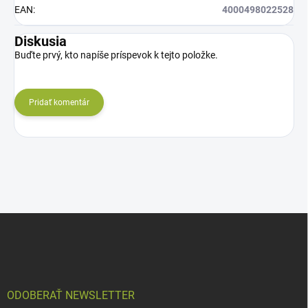
EAN
:
4000498022528
Diskusia
Buďte prvý, kto napíše príspevok k tejto položke.
Pridať komentár
Z
á
p
ä
t
i
ODOBERAŤ NEWSLETTER