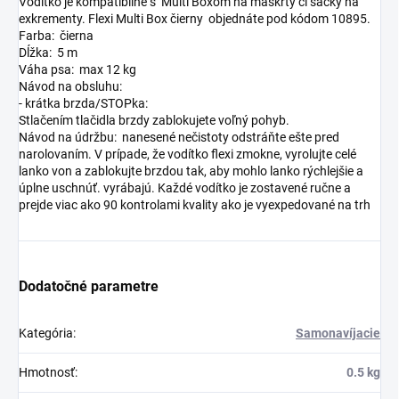
Vodítko je kompatibilné s Multi Boxom na maškrty či sáčky na
exkrementy. Flexi Multi Box čierny objednáte pod kódom 10895.
Farba: čierna
Dĺžka: 5 m
Váha psa: max 12 kg
Návod na obsluhu:
- krátka brzda/STOPka:
Stlačením tlačidla brzdy zablokujete voľný pohyb.
Návod na údržbu: nanesené nečistoty odstráňte ešte pred
narolovaním. V prípade, že vodítko flexi zmokne, vyrolujte celé
lanko von a zablokujte brzdou tak, aby mohlo lanko rýchlejšie a
úplne uschnúť. vyrábajú. Každé vodítko je zostavené ručne a
prejde viac ako 90 kontrolami kvality ako je vyexpedované na trh
Dodatočné parametre
Kategória
:
Samonavíjacie
Hmotnosť
:
0.5 kg