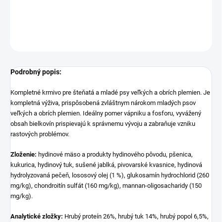
DETAILNÉ INFORMÁCIE
OPÝTAŤ SA
STRÁŽIŤ
Podrobný popis:
Kompletné krmivo pre šteňatá a mladé psy veľkých a obrích plemien. Je
kompletná výživa, prispôsobená zvláštnym nárokom mladých psov
veľkých a obrích plemien. Ideálny pomer vápniku a fosforu, vyvážený
obsah bielkovín prispievajú k správnemu vývoju a zabraňuje vzniku
rastových problémov.
Zloženie:
hydinové mäso a produkty hydinového pôvodu, pšenica,
kukurica, hydinový tuk, sušené jablká, pivovarské kvasnice, hydinová
hydrolyzovaná pečeň, lososový olej (1 %), glukosamín hydrochlorid (260
mg/kg), chondroitín sulfát (160 mg/kg), mannan-oligosacharidy (150
mg/kg).
Analytické zložky:
Hrubý proteín 26%, hrubý tuk 14%, hrubý popol 6,5%,