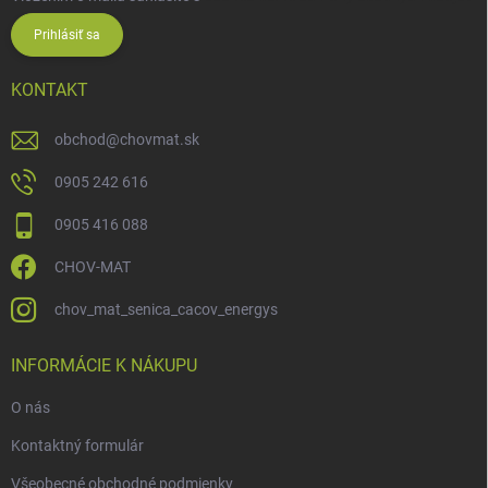
Prihlásiť sa
KONTAKT
obchod
@
chovmat.sk
0905 242 616
0905 416 088
CHOV-MAT
chov_mat_senica_cacov_energys
INFORMÁCIE K NÁKUPU
O nás
Kontaktný formulár
Všeobecné obchodné podmienky