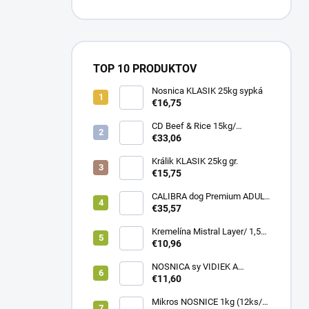
TOP 10 PRODUKTOV
Nosnica KLASIK 25kg sypká
€16,75
CD Beef & Rice 15kg/
Superpremium food
€33,06
Králik KLASIK 25kg gr.
€15,75
CALIBRA dog Premium ADULT
LARGE 12kg
€35,57
Kremelína Mistral Layer/ 1,5
kg vedro
€10,96
NOSNICA sy VIDIEK A
TRADÍCIA 20kg (1paleta/
€11,60
45ks)
Mikros NOSNICE 1kg (12ks/