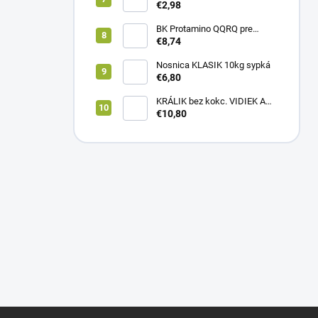
1kartón)
€2,98
BK Protamino QQRQ pre
nosnice 5kg SANO
€8,74
Nosnica KLASIK 10kg sypká
€6,80
KRÁLIK bez kokc. VIDIEK A
TRADÍCIA 20kg (1paleta/
€10,80
51ks)
Z