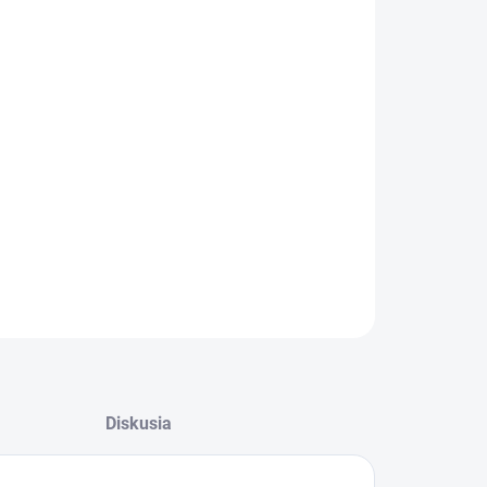
−
+
Pridať do košíka
odná bentonitová podstielka - hrudkujúca
ILNÉ INFORMÁCIE
OPÝTAŤ SA
STRÁŽIŤ
Diskusia