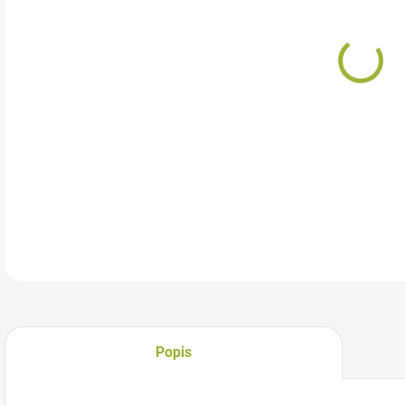
Prír
DETA
Popis