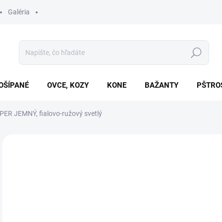
Galéria
Hľadať
OŠÍPANÉ
OVCE, KOZY
KONE
BAŽANTY
PŠTRO
ER JEMNÝ, fialovo-ružový svetlý
Neohodnotené
Podrobnosti hodnotenia
ZNAČKA
€3
Jedn
SK
cena