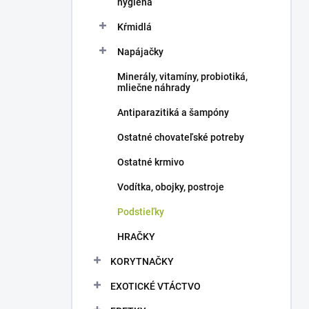
hygiena
Kŕmidlá
Napájačky
Minerály, vitamíny, probiotiká,
mliečne náhrady
Antiparazitiká a šampóny
Ostatné chovateľské potreby
Ostatné krmivo
Vodítka, obojky, postroje
Podstieľky
HRAČKY
KORYTNAČKY
EXOTICKÉ VTÁCTVO