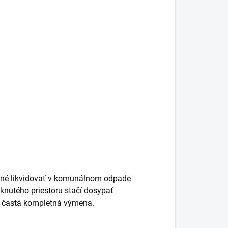
ožné likvidovať v komunálnom odpade
nutého priestoru stačí dosypať
ej častá kompletná výmena.