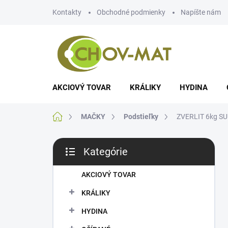
Prejsť
Kontakty
Obchodné podmienky
Napíšte nám
na
obsah
AKCIOVÝ TOVAR
KRÁLIKY
HYDINA
Domov
MAČKY
Podstieľky
ZVERLIT 6kg SUP
B
Kategórie
o
Preskočiť
č
kategórie
n
AKCIOVÝ TOVAR
ý
KRÁLIKY
p
a
HYDINA
n