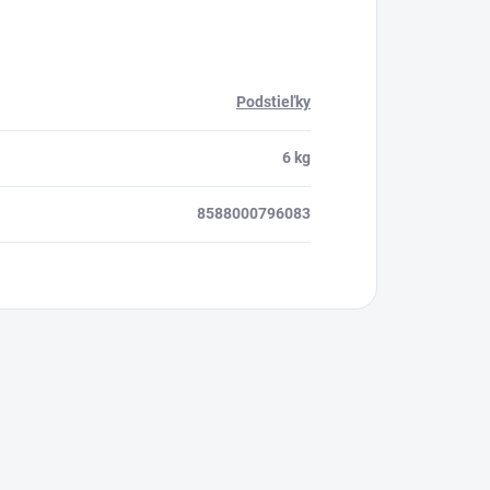
Podstieľky
6 kg
8588000796083