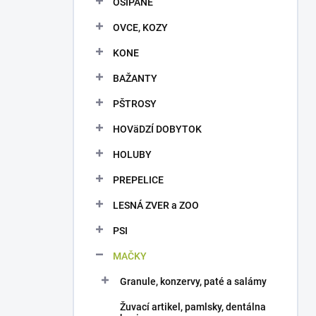
OŠÍPANÉ
e
l
OVCE, KOZY
KONE
BAŽANTY
PŠTROSY
HOVäDZÍ DOBYTOK
HOLUBY
PREPELICE
LESNÁ ZVER a ZOO
PSI
MAČKY
Granule, konzervy, paté a salámy
Žuvací artikel, pamlsky, dentálna