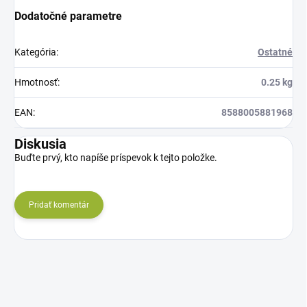
Dodatočné parametre
Kategória
:
Ostatné
Hmotnosť
:
0.25 kg
EAN
:
8588005881968
Diskusia
Buďte prvý, kto napíše príspevok k tejto položke.
Pridať komentár