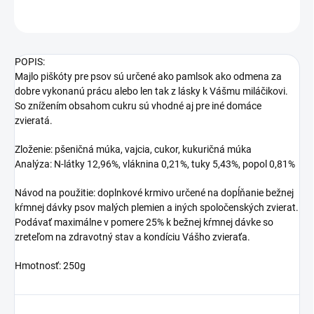
OPÝTAŤ SA
STRÁŽIŤ
POPIS:
Majlo piškóty pre psov sú určené ako pamlsok ako odmena za
dobre vykonanú prácu alebo len tak z lásky k Vášmu miláčikovi.
So znížením obsahom cukru sú vhodné aj pre iné domáce
zvieratá.
Zloženie: pšeničná múka, vajcia, cukor, kukuričná múka
Analýza: N-látky 12,96%, vláknina 0,21%, tuky 5,43%, popol 0,81%
Návod na použitie: doplnkové krmivo určené na dopĺňanie bežnej
kŕmnej dávky psov malých plemien a iných spoločenských zvierat.
Podávať maximálne v pomere 25% k bežnej kŕmnej dávke so
zreteľom na zdravotný stav a kondíciu Vášho zvieraťa.
Hmotnosť: 250g