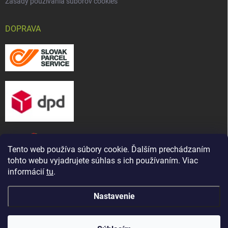
Zásady používania súborov cookies
DOPRAVA
Tento web používa súbory cookie. Ďalším prechádzaním
tohto webu vyjadrujete súhlas s ich používaním. Viac
informácií
tu
.
Nastavenie
Copyright 2026
CHOV-MAT, s. r. o.
. Všetky práva vyhradené.
Upraviť
Naša predajňa bola presťahovaná ! Nájdete nás na novej
nastavenie cookies
adrese: ul. Martina Bartoňa 5421/ 7A, Senica - Čáčov