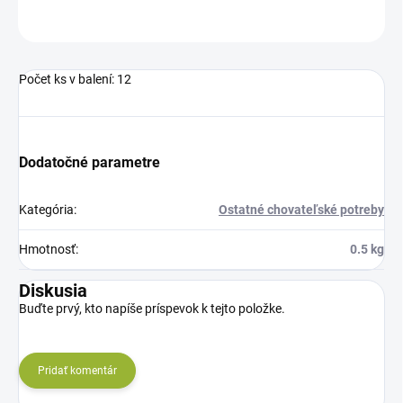
OPÝTAŤ SA
STRÁŽIŤ
Počet ks v balení: 12
Dodatočné parametre
Kategória
:
Ostatné chovateľské potreby
Hmotnosť
:
0.5 kg
Diskusia
Buďte prvý, kto napíše príspevok k tejto položke.
Pridať komentár