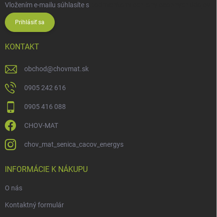
Vložením e-mailu súhlasíte s
podmienkami ochrany osobných údajov
Prihlásiť sa
KONTAKT
obchod
@
chovmat.sk
0905 242 616
0905 416 088
CHOV-MAT
chov_mat_senica_cacov_energys
INFORMÁCIE K NÁKUPU
O nás
Kontaktný formulár