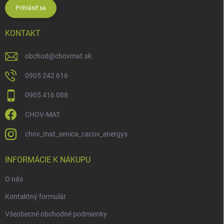
Prihlásiť sa
KONTAKT
obchod
@
chovmat.sk
0905 242 616
0905 416 088
CHOV-MAT
chov_mat_senica_cacov_energys
INFORMÁCIE K NÁKUPU
O nás
Kontaktný formulár
Všeobecné obchodné podmienky