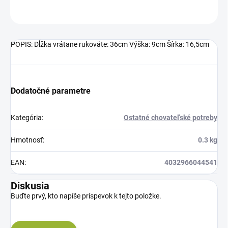
OPÝTAŤ SA
STRÁŽIŤ
POPIS: Dĺžka vrátane rukoväte: 36cm Výška: 9cm Šírka: 16,5cm
Dodatočné parametre
Kategória
:
Ostatné chovateľské potreby
Hmotnosť
:
0.3 kg
EAN
:
4032966044541
Diskusia
Buďte prvý, kto napíše príspevok k tejto položke.