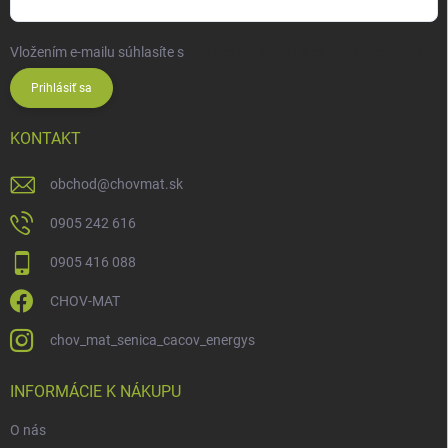
Vložením e-mailu súhlasíte s
podmienkami ochrany osobných údajov
Prihlásiť sa
KONTAKT
obchod
@
chovmat.sk
0905 242 616
0905 416 088
CHOV-MAT
chov_mat_senica_cacov_energys
INFORMÁCIE K NÁKUPU
O nás