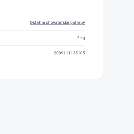
Ostatné chovateľské potreby
2 kg
2099111135105