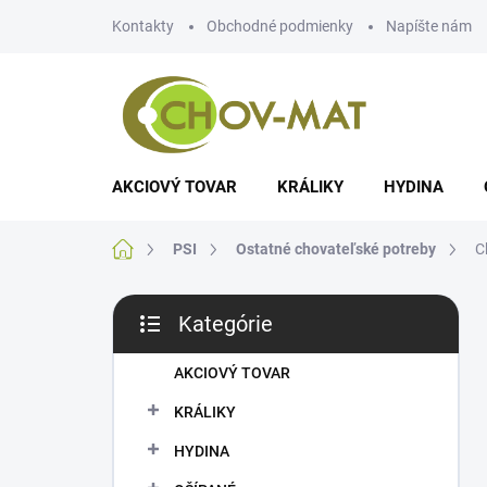
Prejsť
Kontakty
Obchodné podmienky
Napíšte nám
na
obsah
AKCIOVÝ TOVAR
KRÁLIKY
HYDINA
Domov
PSI
Ostatné chovateľské potreby
C
B
Kategórie
o
Preskočiť
č
kategórie
n
AKCIOVÝ TOVAR
ý
KRÁLIKY
p
a
HYDINA
n