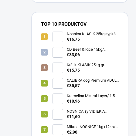
TOP 10 PRODUKTOV
Nosnica KLASIK 25kg sypká
€16,75
CD Beef & Rice 15kg/
Superpremium food
€33,06
Králik KLASIK 25kg gr.
€15,75
CALIBRA dog Premium ADULT
LARGE 12kg
€35,57
Kremelína Mistral Layer/ 1,5
kg vedro
€10,96
NOSNICA sy VIDIEK A
TRADÍCIA 20kg (1paleta/
€11,60
45ks)
Mikros NOSNICE 1kg (12ks/
1kartón)
€2,98