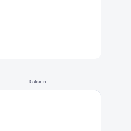
−
+
Pridať do košíka
adiaca podložka pre zvieratá
OPÝTAŤ SA
STRÁŽIŤ
Diskusia