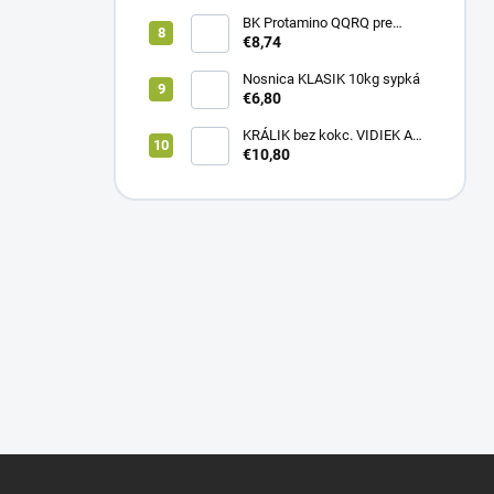
BK Protamino QQRQ pre
nosnice 5kg SANO
€8,74
Nosnica KLASIK 10kg sypká
€6,80
KRÁLIK bez kokc. VIDIEK A
TRADÍCIA 20kg (1paleta/
€10,80
51ks)
Z
á