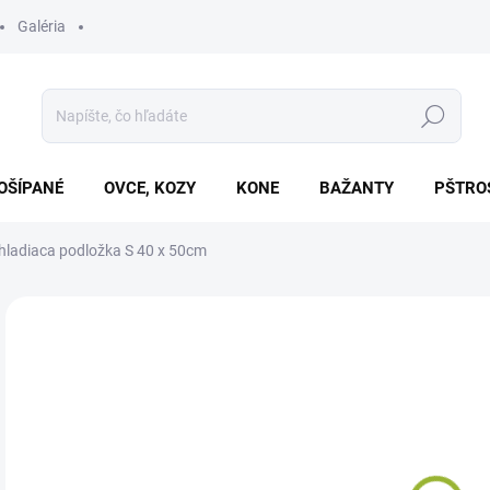
Galéria
Hľadať
OŠÍPANÉ
OVCE, KOZY
KONE
BAŽANTY
PŠTRO
hladiaca podložka S 40 x 50cm
Neohodnotené
Podrobnosti hodnotenia
€7
Jedn
SK
cena