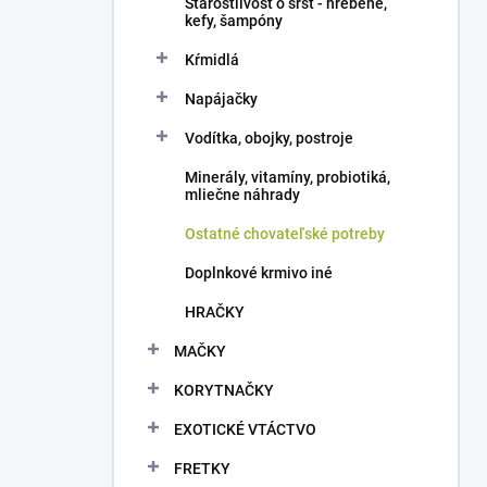
Starostlivosť o srsť - hrebene,
kefy, šampóny
Kŕmidlá
Napájačky
Vodítka, obojky, postroje
Minerály, vitamíny, probiotiká,
mliečne náhrady
Ostatné chovateľské potreby
Doplnkové krmivo iné
HRAČKY
MAČKY
KORYTNAČKY
EXOTICKÉ VTÁCTVO
FRETKY