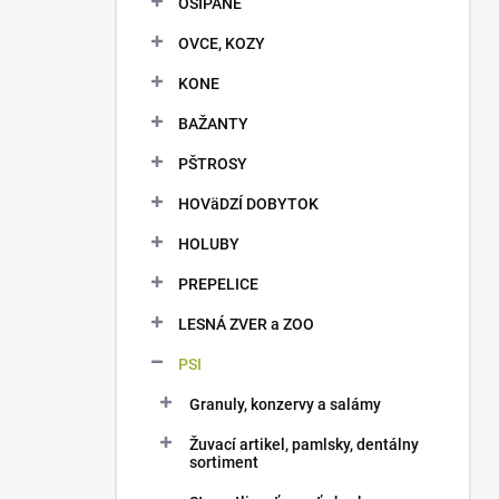
OŠÍPANÉ
e
l
OVCE, KOZY
KONE
BAŽANTY
PŠTROSY
HOVäDZÍ DOBYTOK
HOLUBY
PREPELICE
LESNÁ ZVER a ZOO
PSI
Granuly, konzervy a salámy
Žuvací artikel, pamlsky, dentálny
sortiment