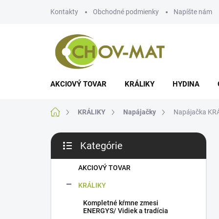
Prejsť
Kontakty
Obchodné podmienky
Napíšte nám
na
obsah
AKCIOVÝ TOVAR
KRÁLIKY
HYDINA
Domov
KRÁLIKY
Napájačky
Napájačka KRÁ
B
Kategórie
o
Preskočiť
č
kategórie
n
AKCIOVÝ TOVAR
ý
KRÁLIKY
p
a
Kompletné kŕmne zmesi
n
ENERGYS/ Vidiek a tradícia