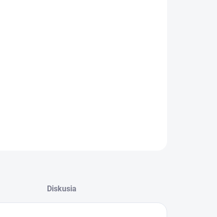
−
+
Pridať do košíka
esná napájačka 0,5L komplet s niplom oranžová,
dná pre králiky, morčatá a pod.. Nádobka sa
stni zvonku klietky, dovnútra zasahuje len kolienko
plom.
ILNÉ INFORMÁCIE
OPÝTAŤ SA
STRÁŽIŤ
Diskusia