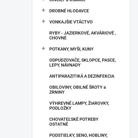
DROBNÉ HLODAVCE
VONKAJŠIE VTÁCTVO
RYBY - JAZIERKOVÉ, AKVÁRIOVÉ ,
CHOVNÉ
POTKANY, MYŠI, KUNY
ODPUDZOVAČE, SKLOPCE, PASCE,
LEPY, NÁVNADY
ANTIPARAZITIKÁ A DEZINFEKCIA
OBILOVINY, OBILNÉ ŠROTY a
ZRNINY
VÝHREVNÉ LAMPY, ŽIAROVKY,
PODLOŽKY
CHOVATEĽSKÉ POTREBY
OSTATNÉ
PODSTIELKY, SENO, HOBLINY,