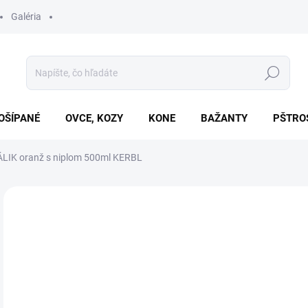
Galéria
Hľadať
OŠÍPANÉ
OVCE, KOZY
KONE
BAŽANTY
PŠTRO
LIK oranž s niplom 500ml KERBL
Neohodnotené
Podrobnosti hodnotenia
€4
Jedn
SK
cena