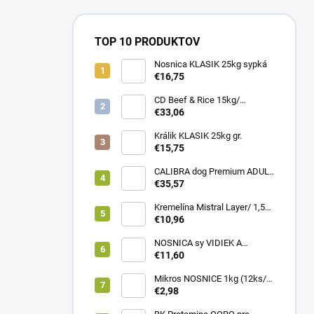
TOP 10 PRODUKTOV
Nosnica KLASIK 25kg sypká
€16,75
CD Beef & Rice 15kg/
Superpremium food
€33,06
Králik KLASIK 25kg gr.
€15,75
CALIBRA dog Premium ADULT
LARGE 12kg
€35,57
Kremelína Mistral Layer/ 1,5
kg vedro
€10,96
NOSNICA sy VIDIEK A
TRADÍCIA 20kg (1paleta/
€11,60
45ks)
Mikros NOSNICE 1kg (12ks/
1kartón)
€2,98