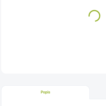
Záv
vho
umie
s ni
DETA
Popis