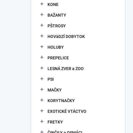
KONE
BAŽANTY
PŠTROSY
HOVäDZÍ DOBYTOK
HOLUBY
PREPELICE
LESNÁ ZVER a ZOO
PSI
MAČKY
KORYTNAČKY
EXOTICKÉ VTÁCTVO
FRETKY
ČINČILY a OSMÁCI