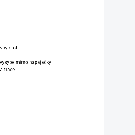
vný drôt
ch vysype mimo napájačky
a fľaše.