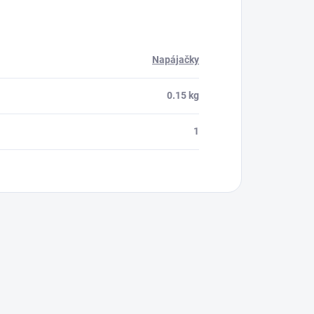
Napájačky
0.15 kg
1