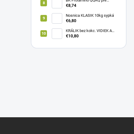
BK Protamino QQRQ pre
nosnice 5kg SANO
€8,74
Nosnica KLASIK 10kg sypká
€6,80
KRÁLIK bez kokc. VIDIEK A
TRADÍCIA 20kg (1paleta/
€10,80
51ks)
Z
á
p