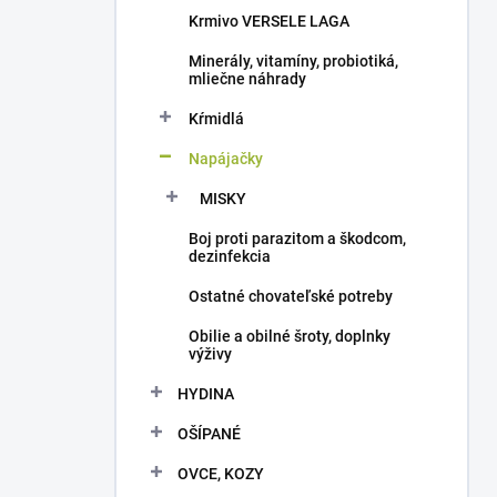
e
Krmivo VERSELE LAGA
l
Minerály, vitamíny, probiotiká,
mliečne náhrady
Kŕmidlá
Napájačky
MISKY
Boj proti parazitom a škodcom,
dezinfekcia
Ostatné chovateľské potreby
Obilie a obilné šroty, doplnky
výživy
HYDINA
OŠÍPANÉ
OVCE, KOZY