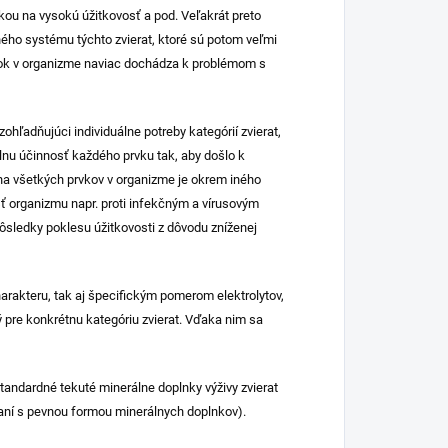
kou na vysokú úžitkovosť a pod. Veľakrát preto
ého systému týchto zvierat, ktoré sú potom veľmi
tok v organizme naviac dochádza k problémom s
hľadňujúci individuálne potreby kategórií zvierat,
álnu účinnosť každého prvku tak, aby došlo k
ina všetkých prvkov v organizme je okrem iného
organizmu napr. proti infekčným a vírusovým
dôsledky poklesu úžitkovosti z dôvodu zníženej
akteru, tak aj špecifickým pomerom elektrolytov,
ý pre konkrétnu kategóriu zvierat. Vďaka nim sa
tandardné tekuté minerálne doplnky výživy zvierat
vnaní s pevnou formou minerálnych doplnkov).