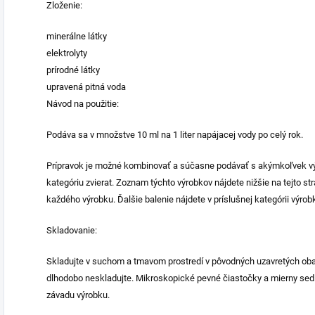
Zloženie:
minerálne látky
elektrolyty
prírodné látky
upravená pitná voda
Návod na použitie:
Podáva sa v množstve 10 ml na 1 liter napájacej vody po celý rok.
Prípravok je možné kombinovať a súčasne podávať s akýmkoľvek 
kategóriu zvierat. Zoznam týchto výrobkov nájdete nižšie na tejto st
každého výrobku. Ďalšie balenie nájdete v príslušnej kategórii výrob
Skladovanie:
Skladujte v suchom a tmavom prostredí v pôvodných uzavretých obal
dlhodobo neskladujte. Mikroskopické pevné čiastočky a mierny sedi
závadu výrobku.