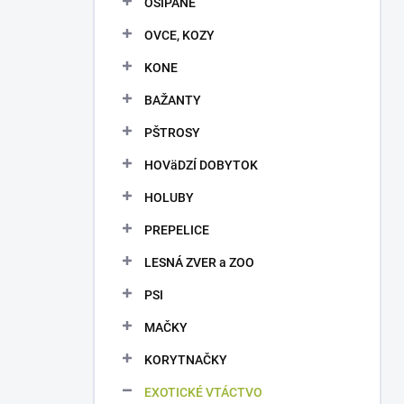
OŠÍPANÉ
e
l
OVCE, KOZY
KONE
BAŽANTY
PŠTROSY
HOVäDZÍ DOBYTOK
HOLUBY
PREPELICE
LESNÁ ZVER a ZOO
PSI
MAČKY
KORYTNAČKY
EXOTICKÉ VTÁCTVO