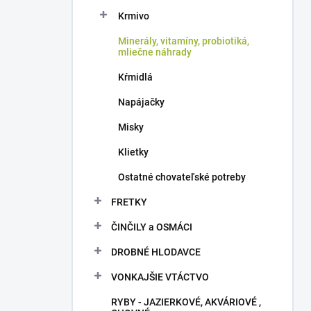
Krmivo
Minerály, vitamíny, probiotiká,
mliečne náhrady
Kŕmidlá
Napájačky
Misky
Klietky
Ostatné chovateľské potreby
FRETKY
ČINČILY a OSMÁCI
DROBNÉ HLODAVCE
VONKAJŠIE VTÁCTVO
RYBY - JAZIERKOVÉ, AKVÁRIOVÉ ,