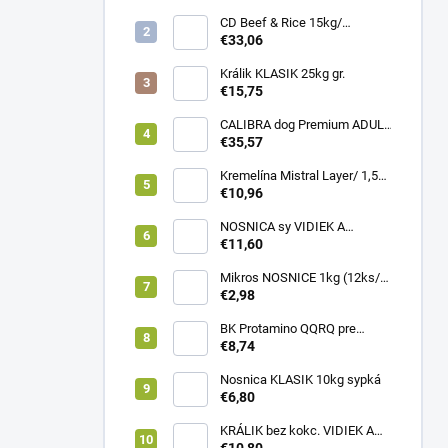
CD Beef & Rice 15kg/
Superpremium food
€33,06
Králik KLASIK 25kg gr.
€15,75
CALIBRA dog Premium ADULT
LARGE 12kg
€35,57
Kremelína Mistral Layer/ 1,5
kg vedro
€10,96
NOSNICA sy VIDIEK A
TRADÍCIA 20kg (1paleta/
€11,60
45ks)
Mikros NOSNICE 1kg (12ks/
1kartón)
€2,98
BK Protamino QQRQ pre
nosnice 5kg SANO
€8,74
Nosnica KLASIK 10kg sypká
€6,80
KRÁLIK bez kokc. VIDIEK A
TRADÍCIA 20kg (1paleta/