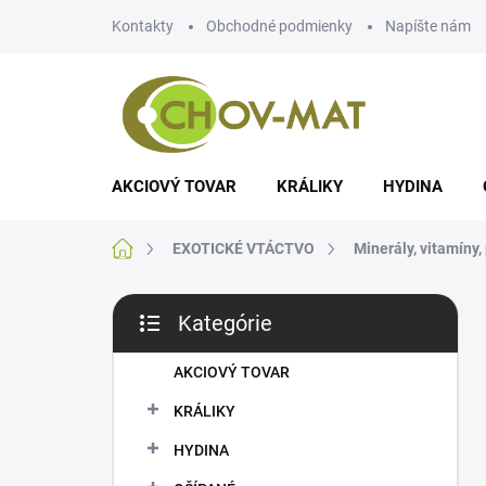
Prejsť
Kontakty
Obchodné podmienky
Napíšte nám
na
obsah
AKCIOVÝ TOVAR
KRÁLIKY
HYDINA
Domov
EXOTICKÉ VTÁCTVO
Minerály, vitamíny,
B
Kategórie
o
Preskočiť
č
kategórie
n
AKCIOVÝ TOVAR
ý
KRÁLIKY
p
a
HYDINA
n