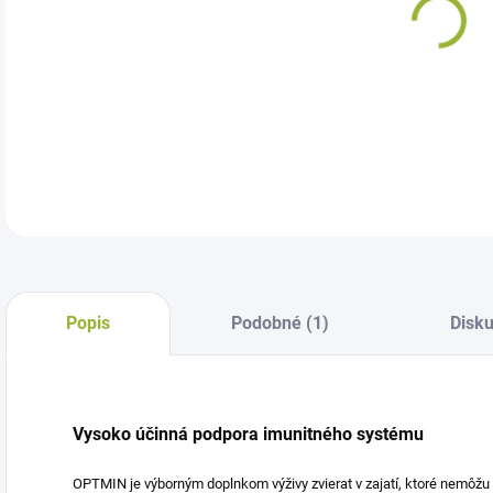
Min
imu
DETA
Popis
Podobné (1)
Disku
Vysoko účinná podpora imunitného systému
OPTMIN je výborným doplnkom výživy zvierat v zajatí, ktoré nemôžu 