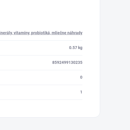
nerály, vitamíny, probiotiká, mliečne náhrady
0.57 kg
8592499130235
0
1