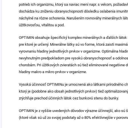
potrieb ich organizmu, ktorý sa naviac mení napr. s vekom, požiadav
dochádza ku zníženiu obranyschopnosti dôsledku oslabenia imunitn
náchylné na rôzne ochorenia. Narušením rovnováhy minerálnych lá
úžitkovosťou, vitalitou a pod.
OPTIMIN obsahuje špecifický komplex minerálnych a ďalších látok zo
pre ktoré je určený. Minerálne látky sú vo forme, ktorá zaistí maxim
vyrovnaniu hladiny jednotlivých prvkov v organizme. Optimálna hlad
nevyhnutným predpokladom pre vysokú obranyschopnosť a odolnosť 
chorobám. Pri úžitkových zvieratách sú tiež eliminované negatívne 
hladiny makro a mikro prvkov v organizme.
Vysoká účinnosť OPTIMINu je umocnená ako látkami prírodného char
ktorý je (podobne ako obsah jednotlivých prvkov) tiež optimalizovan
zrýchľuje prechod účinných látok cez bunkovú stenu do bunky.
OPTIMIN je z vyššie uvedených dôvodov výrazne účinnejší, ako sú š
(ktoré však sú už zo svojej podstaty až o 80% efektívnejšie v poro