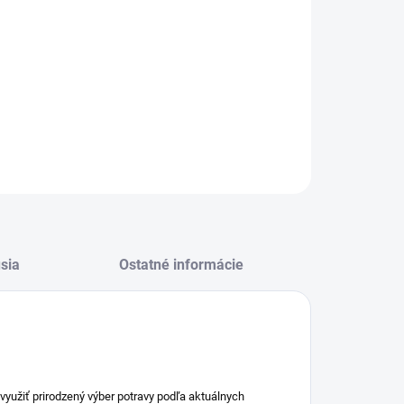
−
+
Pridať do košíka
erálovo - vitamínový doplnok výživy pre podporu
nitného systému
ILNÉ INFORMÁCIE
OPÝTAŤ SA
STRÁŽIŤ
sia
Ostatné informácie
využiť prirodzený výber potravy podľa aktuálnych