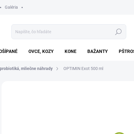
Galéria
Hľadať
OŠÍPANÉ
OVCE, KOZY
KONE
BAŽANTY
PŠTRO
 probiotiká, mliečne náhrady
OPTIMIN Exot 500 ml
Neohodnotené
Podrobnosti hodnotenia
ZNAČKA
€4
Jedn
SK
cena