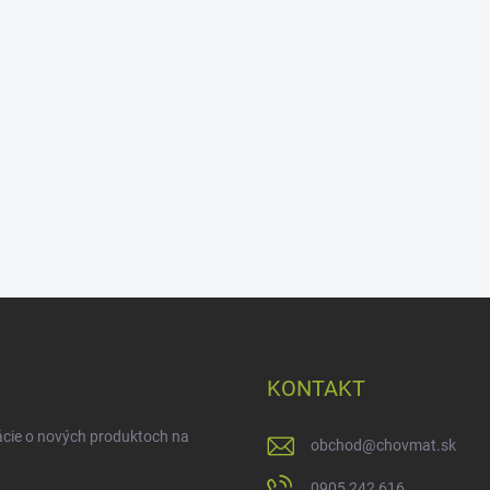
KONTAKT
ácie o nových produktoch na
obchod
@
chovmat.sk
0905 242 616