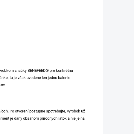
výrobkom značky BENEFEED® pre konkrétnu
ránke, tu je však uvedené len jedno balenie
kov.
och. Po otvorení postupne spotrebujte, výrobok už
ment je daný obsahom prírodných látok a nie je na