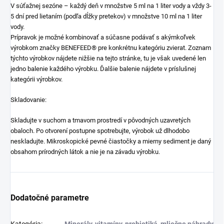
V súťažnej sezóne – každý deň v množstve 5 ml na 1 liter vody a vždy 3-
5 dní pred lietaním (podľa dĺžky pretekov) v množstve 10 ml na 1 liter
vody.
Prípravok je možné kombinovať a súčasne podávať s akýmkoľvek
výrobkom značky BENEFEED® pre konkrétnu kategóriu zvierat. Zoznam
týchto výrobkov nájdete nižšie na tejto stránke, tu je však uvedené len
jedno balenie každého výrobku. Ďalšie balenie nájdete v príslušnej
kategórii výrobkov.
Skladovanie:
Skladujte v suchom a tmavom prostredí v pôvodných uzavretých
obaloch. Po otvorení postupne spotrebujte, výrobok už dlhodobo
neskladujte. Mikroskopické pevné čiastočky a mierny sediment je daný
obsahom prírodných látok a nie je na závadu výrobku.
Dodatočné parametre