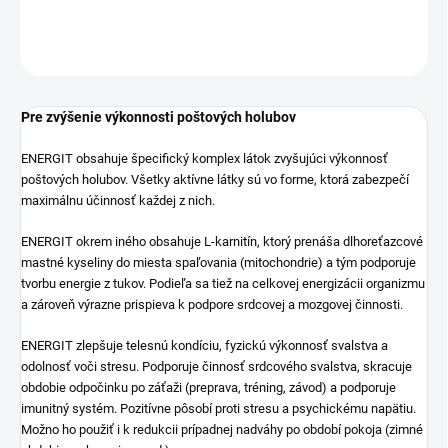
DETAILNÉ INFORMÁCIE
OPÝTAŤ SA
STRÁŽIŤ
Pre zvýšenie výkonnosti poštových holubov
ENERGIT obsahuje špecifický komplex látok zvyšujúci výkonnosť
poštových holubov. Všetky aktívne látky sú vo forme, ktorá zabezpečí
maximálnu účinnosť každej z nich.
ENERGIT okrem iného obsahuje L-karnitín, ktorý prenáša dlhoreťazcové
mastné kyseliny do miesta spaľovania (mitochondrie) a tým podporuje
tvorbu energie z tukov. Podieľa sa tiež na celkovej energizácii organizmu
a zároveň výrazne prispieva k podpore srdcovej a mozgovej činnosti.
ENERGIT zlepšuje telesnú kondíciu, fyzickú výkonnosť svalstva a
odolnosť voči stresu. Podporuje činnosť srdcového svalstva, skracuje
obdobie odpočinku po záťaži (preprava, tréning, závod) a podporuje
imunitný systém. Pozitívne pôsobí proti stresu a psychickému napätiu.
Možno ho použiť i k redukcii prípadnej nadváhy po období pokoja (zimné