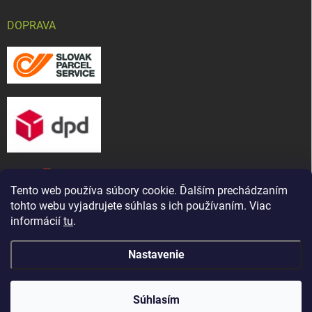
DOPRAVA
Tento web používa súbory cookie. Ďalším prechádzaním
tohto webu vyjadrujete súhlas s ich používaním. Viac
informácií
tu
.
Nastavenie
Copyright 2026
CHOV-MAT, s. r. o.
. Všetky práva vyhradené.
Upraviť
Naša predajňa bola presťahovaná ! Nájdete nás na novej
nastavenie cookies
adrese: ul. Martina Bartoňa 5421/ 7A, Senica - Čáčov
Súhlasím
(známe ako Pánska cesta)