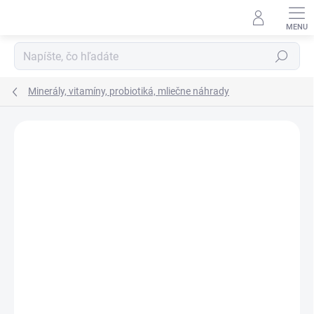
Prejsť
na
obsah
Hľadať
Minerály, vitamíny, probiotiká, mliečne náhrady
Neohodnotené
Podrobnosti hodnotenia
ZNAČKA:
AQUAMID