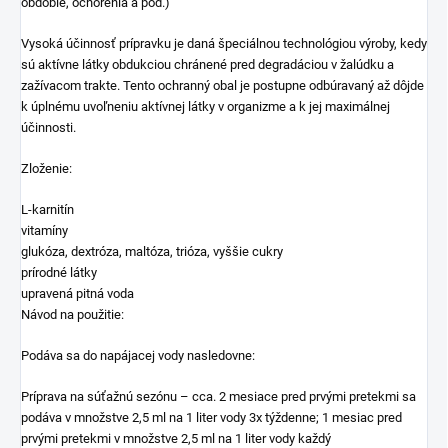
obdobie, ochorenia a pod.)
Vysoká účinnosť prípravku je daná špeciálnou technológiou výroby, kedy
sú aktívne látky obdukciou chránené pred degradáciou v žalúdku a
zažívacom trakte. Tento ochranný obal je postupne odbúravaný až dôjde
k úplnému uvoľneniu aktívnej látky v organizme a k jej maximálnej
účinnosti.
Zloženie:
L-karnitín
vitamíny
glukóza, dextróza, maltóza, trióza, vyššie cukry
prírodné látky
upravená pitná voda
Návod na použitie:
Podáva sa do napájacej vody nasledovne:
Príprava na súťažnú sezónu – cca. 2 mesiace pred prvými pretekmi sa
podáva v množstve 2,5 ml na 1 liter vody 3x týždenne; 1 mesiac pred
prvými pretekmi v množstve 2,5 ml na 1 liter vody každý