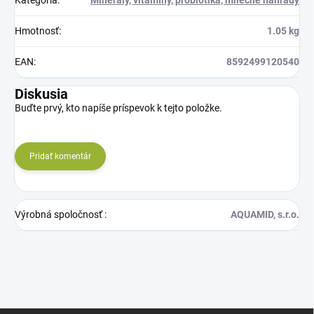
Kategória
:
Minerály, vitamíny, probiotiká, mliečne náhrady
Hmotnosť
:
1.05 kg
EAN
:
8592499120540
Diskusia
Buďte prvý, kto napíše príspevok k tejto položke.
Pridať komentár
Výrobná spoločnosť
:
AQUAMID, s.r.o.