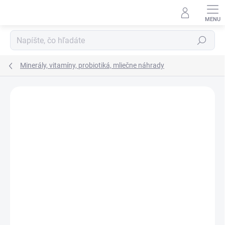
Prejsť
na
obsah
Hľadať
Minerály, vitamíny, probiotiká, mliečne náhrady
Neohodnotené
Podrobnosti hodnotenia
ZNAČKA:
AQUAMID