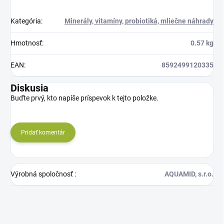
Kategória
:
Minerály, vitamíny, probiotiká, mliečne náhrady
Hmotnosť
:
0.57 kg
EAN
:
8592499120335
Diskusia
Buďte prvý, kto napíše príspevok k tejto položke.
Pridať komentár
Výrobná spoločnosť
:
AQUAMID, s.r.o.