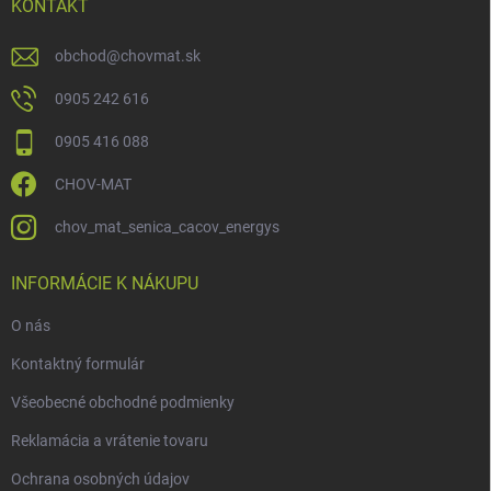
KONTAKT
obchod
@
chovmat.sk
0905 242 616
0905 416 088
CHOV-MAT
chov_mat_senica_cacov_energys
INFORMÁCIE K NÁKUPU
O nás
Kontaktný formulár
Všeobecné obchodné podmienky
Reklamácia a vrátenie tovaru
Ochrana osobných údajov