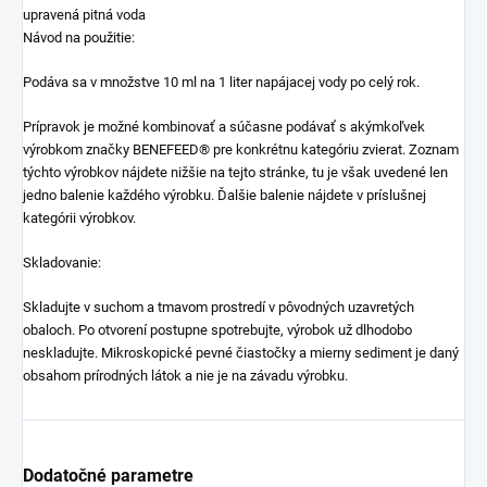
upravená pitná voda
Návod na použitie:
Podáva sa v množstve 10 ml na 1 liter napájacej vody po celý rok.
Prípravok je možné kombinovať a súčasne podávať s akýmkoľvek
výrobkom značky BENEFEED® pre konkrétnu kategóriu zvierat. Zoznam
týchto výrobkov nájdete nižšie na tejto stránke, tu je však uvedené len
jedno balenie každého výrobku. Ďalšie balenie nájdete v príslušnej
kategórii výrobkov.
Skladovanie:
Skladujte v suchom a tmavom prostredí v pôvodných uzavretých
obaloch. Po otvorení postupne spotrebujte, výrobok už dlhodobo
neskladujte. Mikroskopické pevné čiastočky a mierny sediment je daný
obsahom prírodných látok a nie je na závadu výrobku.
Dodatočné parametre