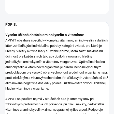
OPÝTAŤ SA
STRÁŽIŤ
POPIS:
Vysoko účinná dotácia aminokyselín a vitamínov
AMIVIT obsahuje špecifický komplex vitamínov, aminokyselín a ďalších
látok zohľadňujúci individuálne potreby kategórií zvierat, pre ktoré je
určený. Všetky aktívne látky sú v takej forme, ktorá zaistí maximálnu
účinnosť pre každú z nich tak, aby došlo k vyrovnaniu hladiny
jednotlivých aminokyselín a vitamínov v organizme. Optimálna hladina
aminokyselín a vitamínov v organizme je okrem iného nevyhnutným
predpokladom pre vysokú obranyschopnosť a odolnosť organizmu napr.
proti infekčným a vírusovým chorobám. Pri úžitkových zvieratách sú tiež
eliminované negatívne dôsledky poklesu úžitkovosti z dôvodu zníženej
hladiny vitamínov v organizme.
AMIVIT sa používa najmä v situáciách ako je stresový stav pri
zdravotných problémoch a ich prevencii, pri riziku nákazy, nedostatku
vitamínov a aminokyselín v zime, nesprávnej výžive a pod. Podporuje