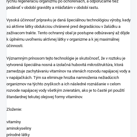
rýchlu regeneráciu organizmu po ochoreniach, a odporúčame tiež
podávať v období gravidity a mláďatám v období rastu.
Vysoká účinnosť prípravku je daná špeciálnou technológiou výroby, kedy
sú aktívne látky obdukciou chránené pred degradáciou v žalúdku a
zažívacom trakte. Tento ochranný obal je postupne odbúravaný až dôjde
k úplnému uvoľneniu aktívnej látky v organizme a k jej maximálnej
účinnosti.
Významným prínosom tejto technológie je skutočnosť, že v roztoku je
vytvorená špeciálna nosná a izolačná hubovitá mikroštruktúra, ktorá
zamedzuje zachytávaniu vitamínov na stenách rozvodu napájacej vody a
v napájačkách. Tým sa eliminuje hrozba namnoženia nežiadúcich
organizmov na týchto zvyškoch a ich následné roznášanie v celom
rozvode napájacej vody všetkým zvieratám, ako je to časté pri použití
štandardnej tekutej olejovej formy vitamínov.
Zloženie:
vitamíny
aminokyseliny
prírodné látky